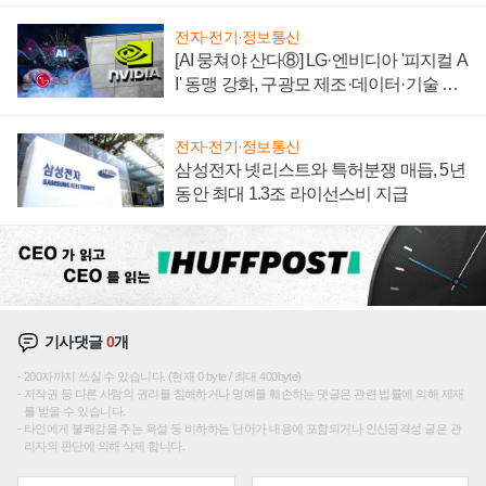
전자·전기·정보통신
[AI 뭉쳐야 산다⑧] LG·엔비디아 '피지컬 A
I' 동맹 강화, 구광모 제조·데이터·기술 결
집해 종합 로보틱스 기업으로
전자·전기·정보통신
삼성전자 넷리스트와 특허분쟁 매듭, 5년
동안 최대 1.3조 라이선스비 지급
기사댓글
0
개
200자까지 쓰실 수 있습니다. (현재 0 byte / 최대 400byte)
저작권 등 다른 사람의 권리를 침해하거나 명예를 훼손하는 댓글은 관련 법률에 의해 제재
를 받을 수 있습니다.
타인에게 불쾌감을 주는 욕설 등 비하하는 단어가 내용에 포함되거나 인신공격성 글은 관
리자의 판단에 의해 삭제 합니다.