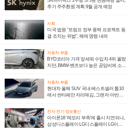
SK하이닉스 1주당 375원 현금배당 실시,
추가 주주환원 계획 9월 공개 예정
사회
미국 법원 "트럼프 정부 풍력 프로젝트 동
결 조치는 위법", 해제 명령 내려
자동차·부품
BYD코리아 가격 앞세워 수입차 4위 올랐
지만, BMW·벤츠보다 높은 공임비에 소비
자 불만 폭발
자동차·부품
현대차 올해 SUV 국내 베스트셀러 톱10
에서 싼타페만 자리매김, 그랜저·아반떼
'세단 쌍끌이'로 내수 방어
전자·전기·정보통신
아이폰18 '메모리 부족'에 출시 지연되나,
삼성디스플레이 LG디스플레이 LG이노
텍 '탈애플' 수익 다각화 속도