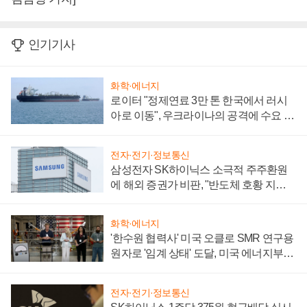
인기기사
화학·에너지
로이터 "정제연료 3만 톤 한국에서 러시
아로 이동", 우크라이나의 공격에 수요 늘
어
전자·전기·정보통신
삼성전자 SK하이닉스 소극적 주주환원
에 해외 증권가 비판, "반도체 호황 지속
성 의문"
화학·에너지
'한수원 협력사' 미국 오클로 SMR 연구용
원자로 '임계 상태' 도달, 미국 에너지부
"중요한 이정표"
전자·전기·정보통신