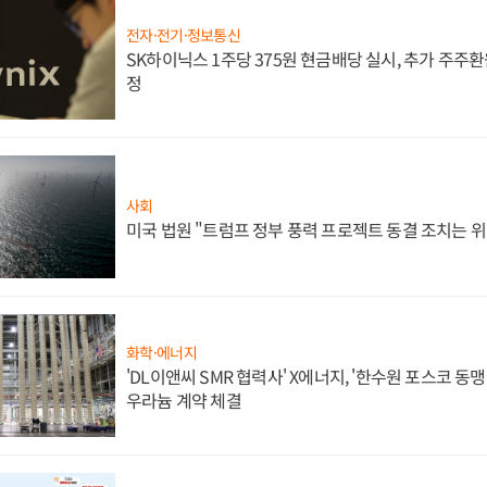
전자·전기·정보통신
SK하이닉스 1주당 375원 현금배당 실시, 추가 주주환
정
사회
미국 법원 "트럼프 정부 풍력 프로젝트 동결 조치는 위
화학·에너지
'DL이앤씨 SMR 협력사' X에너지, '한수원 포스코 
우라늄 계약 체결