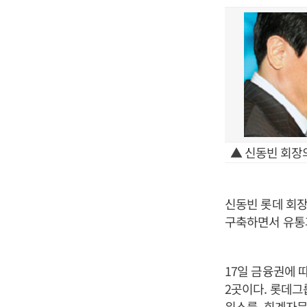
▲ 신동빈 회장의
신동빈 롯데 회장
구축하면서 유통과
17일 금융권에 
2곳이다. 롯데그
위스를, 회계자