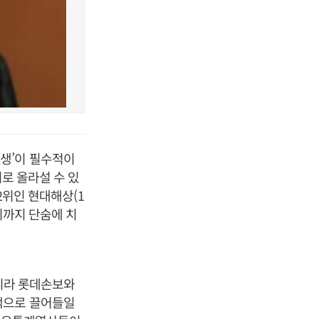
생’이 필수적이
위로 올라설 수 있
2위인 현대해상(1
위까지 단숨에 치
아니라 롯데손보와
객으로 끌어들일