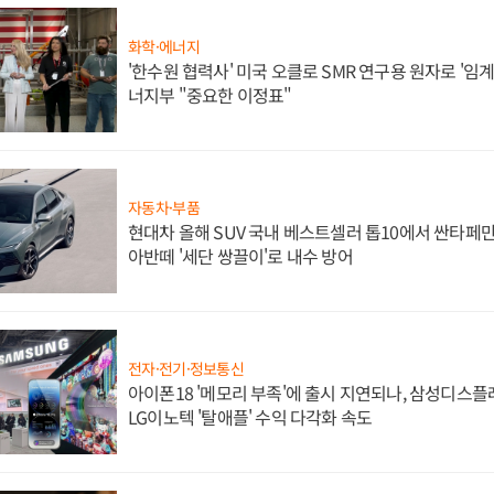
화학·에너지
'한수원 협력사' 미국 오클로 SMR 연구용 원자로 '임계 
너지부 "중요한 이정표"
자동차·부품
현대차 올해 SUV 국내 베스트셀러 톱10에서 싼타페만
아반떼 '세단 쌍끌이'로 내수 방어
전자·전기·정보통신
아이폰18 '메모리 부족'에 출시 지연되나, 삼성디스
LG이노텍 '탈애플' 수익 다각화 속도