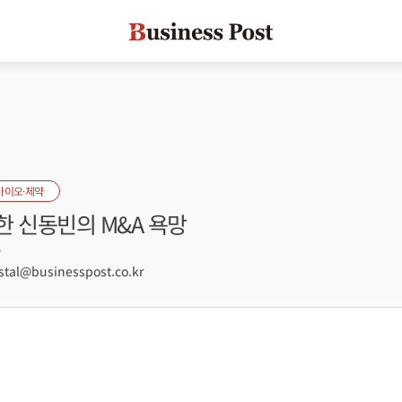
바이오·제약
한 신동빈의 M&A 욕망
7
tal@businesspost.co.kr