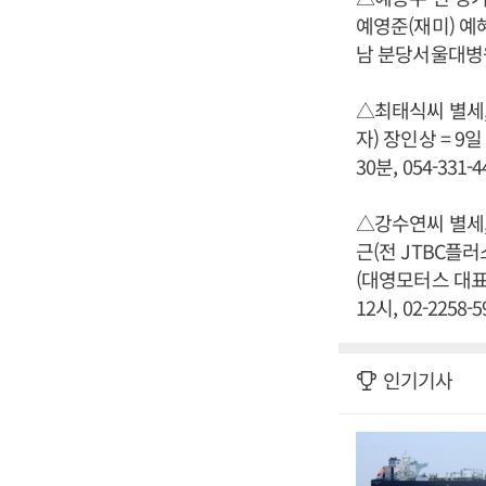
예영준(재미) 예혜
남 분당서울대병원 장
△최태식씨 별세,
자) 장인상 = 9
30분, 054-331-4
△강수연씨 별세,
근(전 JTBC플
(대영모터스 대표)
12시, 02-2258-5
인기기사