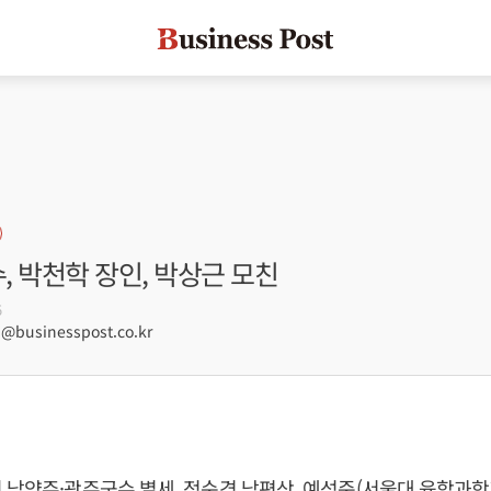
수, 박천학 장인, 박상근 모친
5
businesspost.co.kr
 남양주·광주군수 별세, 정순경 남편상, 예성준(서울대 융합과