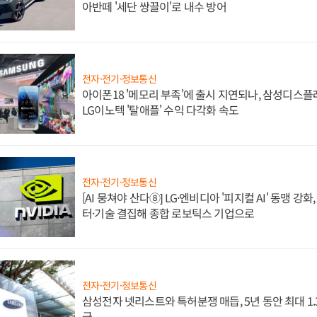
아반떼 '세단 쌍끌이'로 내수 방어
전자·전기·정보통신
아이폰18 '메모리 부족'에 출시 지연되나, 삼성디스
LG이노텍 '탈애플' 수익 다각화 속도
전자·전기·정보통신
[AI 뭉쳐야 산다⑧] LG·엔비디아 '피지컬 AI' 동맹 강
터·기술 결집해 종합 로보틱스 기업으로
전자·전기·정보통신
삼성전자 넷리스트와 특허분쟁 매듭, 5년 동안 최대 1
급