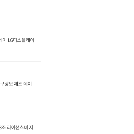
플레이 LG디스플레이
화, 구광모 제조·데이
.3조 라이선스비 지