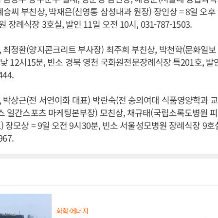
승씨 부친상, 박재은(신영통 삼성내과 원장) 장인상 = 8일 오후 
례식장 3호실, 발인 11일 오전 10시, 031-787-1503.
 최정환(양지콘크리트 부사장) 최주희 부친상, 박천학(문화일보
일 낮 12시15분, 빈소 경북 영천 국화원전문장례식장 특201호, 발인
444.
 박상근(전 서연이화 대표) 박란숙(전 숭의여대 식품영양학과 교
러스 일간스포츠 마케팅본부장) 모친상, 채규태(국립소록도병원 
 장모상 = 9일 오전 9시30분, 빈소 서울성모병원 장례식장 9호실
967.
화학·에너지