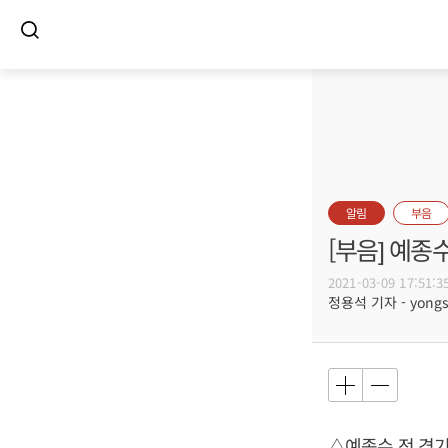
알림
부음
[부음] 예종
2021-03-09 17:51:3
정용석 기자 - yongs@
△예종수 전 경기