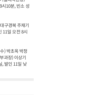
9시10분, 빈소 성
 대구경북 주재기
 11일 오전 8시
수) 박초옥 박정
피부과장) 이상기
, 발인 11일 낮