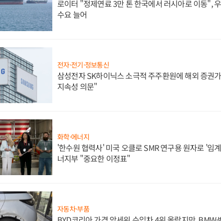
로이터 "정제연료 3만 톤 한국에서 러시아로 이동",
수요 늘어
전자·전기·정보통신
삼성전자 SK하이닉스 소극적 주주환원에 해외 증권가 
지속성 의문"
화학·에너지
'한수원 협력사' 미국 오클로 SMR 연구용 원자로 '임계 
너지부 "중요한 이정표"
자동차·부품
BYD코리아 가격 앞세워 수입차 4위 올랐지만, BMW