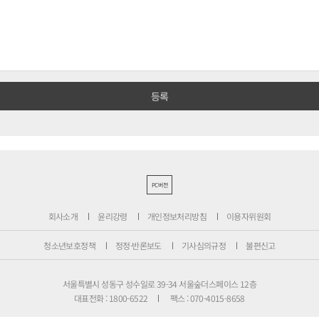
PC버전
회사소개
윤리강령
개인정보처리방침
이용자위원회
청소년보호정책
정정·반론보도
기사심의규정
불편신고
서울특별시 성동구 성수일로 39-34 서울숲더스페이스 12층
대표전화 : 1800-6522
팩스 : 070-4015-8658