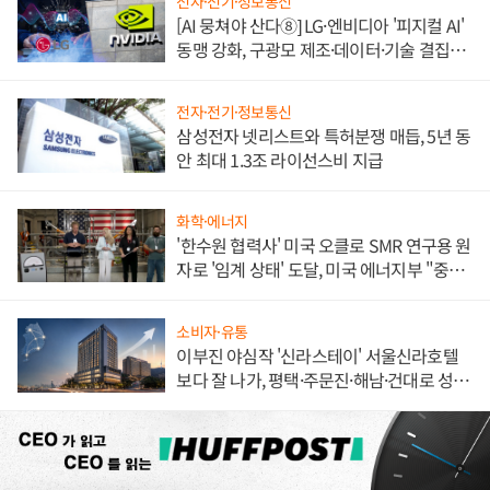
전자·전기·정보통신
[AI 뭉쳐야 산다⑧] LG·엔비디아 '피지컬 AI'
동맹 강화, 구광모 제조·데이터·기술 결집
해 종합 로보틱스 기업으로
전자·전기·정보통신
삼성전자 넷리스트와 특허분쟁 매듭, 5년 동
안 최대 1.3조 라이선스비 지급
화학·에너지
'한수원 협력사' 미국 오클로 SMR 연구용 원
자로 '임계 상태' 도달, 미국 에너지부 "중요
한 이정표"
소비자·유통
이부진 야심작 '신라스테이' 서울신라호텔
보다 잘 나가, 평택·주문진·해남·건대로 성
장판 더 넓힌다