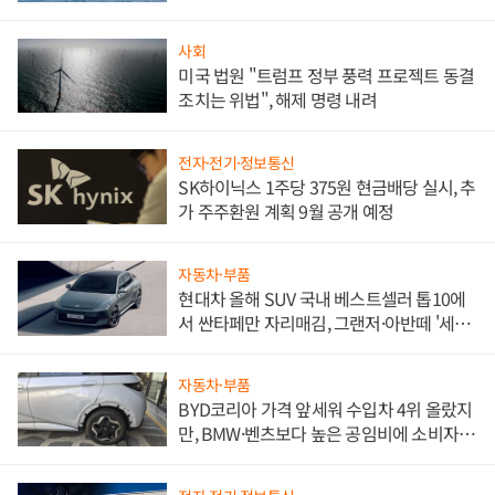
사회
미국 법원 "트럼프 정부 풍력 프로젝트 동결
조치는 위법", 해제 명령 내려
전자·전기·정보통신
SK하이닉스 1주당 375원 현금배당 실시, 추
가 주주환원 계획 9월 공개 예정
자동차·부품
현대차 올해 SUV 국내 베스트셀러 톱10에
서 싼타페만 자리매김, 그랜저·아반떼 '세단
쌍끌이'로 내수 방어
자동차·부품
BYD코리아 가격 앞세워 수입차 4위 올랐지
만, BMW·벤츠보다 높은 공임비에 소비자
불만 폭발