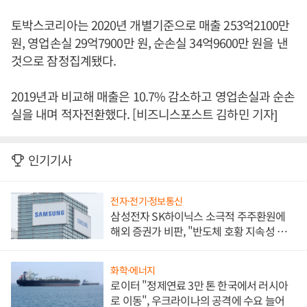
토박스코리아는 2020년 개별기준으로 매출 253억2100만
원, 영업손실 29억7900만 원, 순손실 34억9600만 원을 낸
것으로 잠정집계됐다.
2019년과 비교해 매출은 10.7% 감소하고 영업손실과 순손
실을 내며 적자전환했다. [비즈니스포스트 김하민 기자]
인기기사
전자·전기·정보통신
삼성전자 SK하이닉스 소극적 주주환원에
해외 증권가 비판, "반도체 호황 지속성 의
문"
화학·에너지
로이터 "정제연료 3만 톤 한국에서 러시아
로 이동", 우크라이나의 공격에 수요 늘어