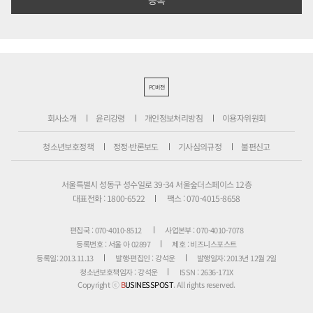
PC버전
회사소개
윤리강령
개인정보처리방침
이용자위원회
청소년보호정책
정정·반론보도
기사심의규정
불편신고
서울특별시 성동구 성수일로 39-34 서울숲더스페이스 12층
대표전화 : 1800-6522
팩스 : 070-4015-8658
편집국 : 070-4010-8512
사업본부 : 070-4010-7078
등록번호 : 서울 아 02897
제호 : 비즈니스포스트
등록일: 2013.11.13
발행·편집인 : 강석운
발행일자: 2013년 12월 2일
청소년보호책임자 : 강석운
ISSN : 2636-171X
Copyright ⓒ
B
USINESSPOST
. All rights reserved.