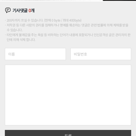
기사댓글
0
개
200자까지 쓰실 수 있습니다. (현재 0 byte / 최대 400byte)
저작권 등 다른 사람의 권리를 침해하거나 명예를 훼손하는 댓글은 관련 법률에 의해 제재를 받을
수 있습니다.
타인에게 불쾌감을 주는 욕설 등 비하하는 단어가 내용에 포함되거나 인신공격성 글은 관리자의 판
단에 의해 삭제 합니다.