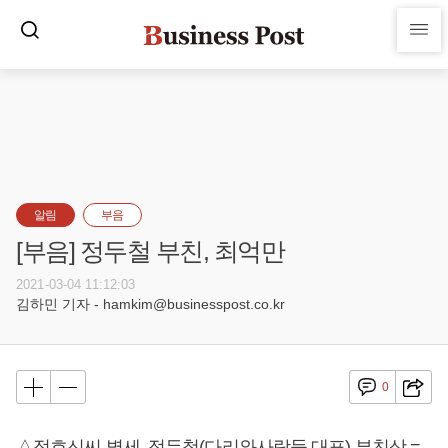
알림
부음
[부음] 정두철 부친, 최억만
2021-03-04 11:12:03
김하민 기자 - hamkim@businesspost.co.kr
0
△정호신씨 별세, 정두철(다리와사람들 대표) 부친상 =