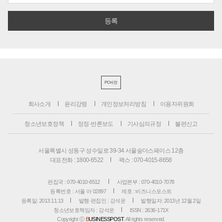
PC버전
회사소개
윤리강령
개인정보처리방침
이용자위원회
청소년보호정책
정정·반론보도
기사심의규정
불편신고
서울특별시 성동구 성수일로 39-34 서울숲더스페이스 12층
대표전화 : 1800-6522
팩스 : 070-4015-8658
편집국 : 070-4010-8512
사업본부 : 070-4010-7078
등록번호 : 서울 아 02897
제호 : 비즈니스포스트
등록일: 2013.11.13
발행·편집인 : 강석운
발행일자: 2013년 12월 2일
청소년보호책임자 : 강석운
ISSN : 2636-171X
Copyright ⓒ
B
USINESSPOST
. All rights reserved.