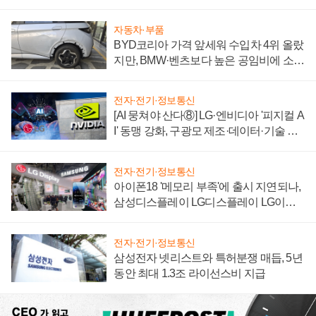
'세단 쌍끌이'로 내수 방어
자동차·부품
BYD코리아 가격 앞세워 수입차 4위 올랐
지만, BMW·벤츠보다 높은 공임비에 소비
자 불만 폭발
전자·전기·정보통신
[AI 뭉쳐야 산다⑧] LG·엔비디아 '피지컬 A
I' 동맹 강화, 구광모 제조·데이터·기술 결
집해 종합 로보틱스 기업으로
전자·전기·정보통신
아이폰18 '메모리 부족'에 출시 지연되나,
삼성디스플레이 LG디스플레이 LG이노
텍 '탈애플' 수익 다각화 속도
전자·전기·정보통신
삼성전자 넷리스트와 특허분쟁 매듭, 5년
동안 최대 1.3조 라이선스비 지급