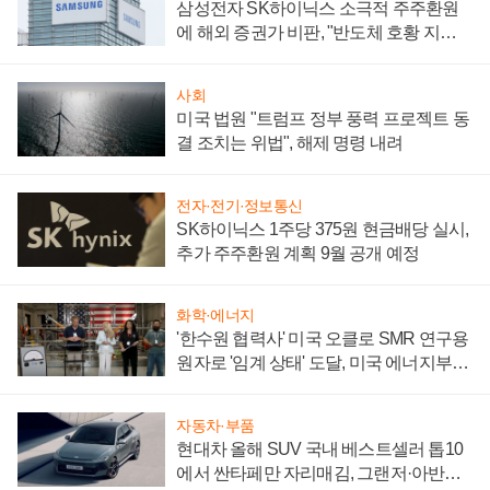
삼성전자 SK하이닉스 소극적 주주환원
에 해외 증권가 비판, "반도체 호황 지속
성 의문"
사회
미국 법원 "트럼프 정부 풍력 프로젝트 동
결 조치는 위법", 해제 명령 내려
전자·전기·정보통신
SK하이닉스 1주당 375원 현금배당 실시,
추가 주주환원 계획 9월 공개 예정
화학·에너지
'한수원 협력사' 미국 오클로 SMR 연구용
원자로 '임계 상태' 도달, 미국 에너지부
"중요한 이정표"
자동차·부품
현대차 올해 SUV 국내 베스트셀러 톱10
에서 싼타페만 자리매김, 그랜저·아반떼