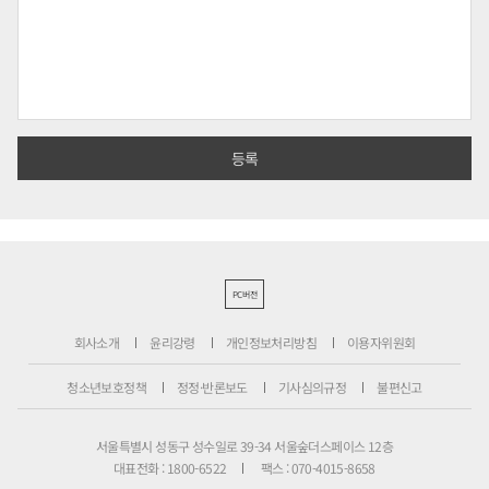
PC버전
회사소개
윤리강령
개인정보처리방침
이용자위원회
청소년보호정책
정정·반론보도
기사심의규정
불편신고
서울특별시 성동구 성수일로 39-34 서울숲더스페이스 12층
대표전화 : 1800-6522
팩스 : 070-4015-8658