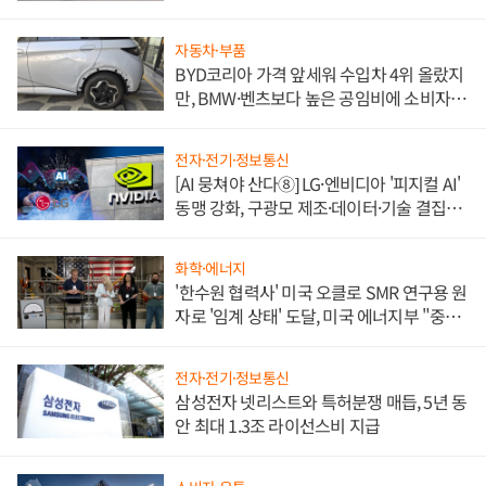
쌍끌이'로 내수 방어
자동차·부품
BYD코리아 가격 앞세워 수입차 4위 올랐지
만, BMW·벤츠보다 높은 공임비에 소비자
불만 폭발
전자·전기·정보통신
[AI 뭉쳐야 산다⑧] LG·엔비디아 '피지컬 AI'
동맹 강화, 구광모 제조·데이터·기술 결집
해 종합 로보틱스 기업으로
화학·에너지
'한수원 협력사' 미국 오클로 SMR 연구용 원
자로 '임계 상태' 도달, 미국 에너지부 "중요
한 이정표"
전자·전기·정보통신
삼성전자 넷리스트와 특허분쟁 매듭, 5년 동
안 최대 1.3조 라이선스비 지급