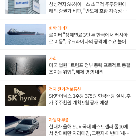
삼성전자 SK하이닉스 소극적 주주환원에
해외 증권가 비판, "반도체 호황 지속성 의
문"
화학·에너지
로이터 "정제연료 3만 톤 한국에서 러시아
로 이동", 우크라이나의 공격에 수요 늘어
사회
미국 법원 "트럼프 정부 풍력 프로젝트 동결
조치는 위법", 해제 명령 내려
전자·전기·정보통신
SK하이닉스 1주당 375원 현금배당 실시, 추
가 주주환원 계획 9월 공개 예정
자동차·부품
현대차 올해 SUV 국내 베스트셀러 톱10에
서 싼타페만 자리매김, 그랜저·아반떼 '세단