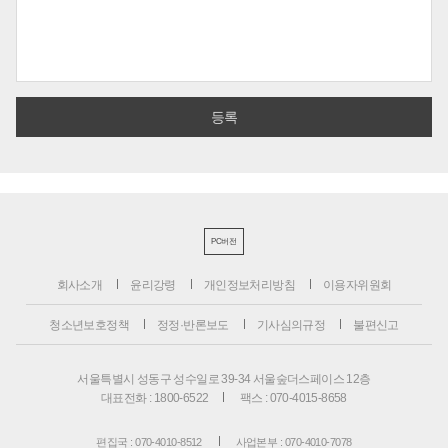
PC버전
회사소개
윤리강령
개인정보처리방침
이용자위원회
청소년보호정책
정정·반론보도
기사심의규정
불편신고
서울특별시 성동구 성수일로 39-34 서울숲더스페이스 12층
대표전화 : 1800-6522
팩스 : 070-4015-8658
편집국 : 070-4010-8512
사업본부 : 070-4010-7078