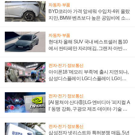
자동차·부품
BYD코리아 가격 앞세워 수입차 4위 올랐
지만, BMW·벤츠보다 높은 공임비에 소비
자 불만 폭발
자동차·부품
현대차 올해 SUV 국내 베스트셀러 톱10
에서 싼타페만 자리매김, 그랜저·아반떼
'세단 쌍끌이'로 내수 방어
전자·전기·정보통신
아이폰18 '메모리 부족'에 출시 지연되나,
삼성디스플레이 LG디스플레이 LG이노
텍 '탈애플' 수익 다각화 속도
전자·전기·정보통신
[AI 뭉쳐야 산다⑧] LG·엔비디아 '피지컬 A
I' 동맹 강화, 구광모 제조·데이터·기술 결
집해 종합 로보틱스 기업으로
전자·전기·정보통신
삼성전자 넷리스트와 특허분쟁 매듭, 5년