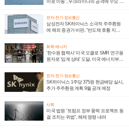
아로 이동", 우크라이나의 공격에 수요 늘
어
전자·전기·정보통신
삼성전자 SK하이닉스 소극적 주주환원
에 해외 증권가 비판, "반도체 호황 지속
성 의문"
화학·에너지
'한수원 협력사' 미국 오클로 SMR 연구용
원자로 '임계 상태' 도달, 미국 에너지부
"중요한 이정표"
전자·전기·정보통신
SK하이닉스 1주당 375원 현금배당 실시,
추가 주주환원 계획 9월 공개 예정
사회
미국 법원 "트럼프 정부 풍력 프로젝트 동
결 조치는 위법", 해제 명령 내려