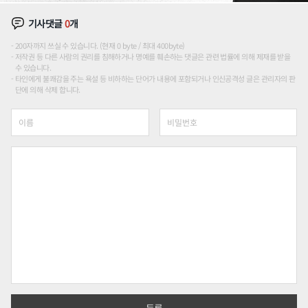
기사댓글
0
개
200자까지 쓰실 수 있습니다. (현재 0 byte / 최대 400byte)
저작권 등 다른 사람의 권리를 침해하거나 명예를 훼손하는 댓글은 관련 법률에 의해 제재를 받을
수 있습니다.
타인에게 불쾌감을 주는 욕설 등 비하하는 단어가 내용에 포함되거나 인신공격성 글은 관리자의 판
단에 의해 삭제 합니다.