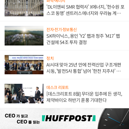
화학·에너지
'DL이앤씨 SMR 협력사' X에너지, '한수원 포
스코 동맹' 센트러스에너지와 우라늄 계약
체결
전자·전기·정보통신
SK하이닉스, 용인 'Y2' 팹과 청주 'M17' 팹
건설에 54조 투자 결정
정치
AI시대 맞아 25년 만에 전력산업 구조개편
시동, '발전5사 통합' 넘어 '한전 지주사' 재편
론도
데스크 리포트
[데스크리포트 8월] 무더운 입추에 든 생각,
제약바이오 하반기 훈풍 기대한다