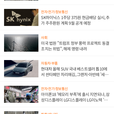
한 이정표"
전자·전기·정보통신
SK하이닉스 1주당 375원 현금배당 실시, 추
가 주주환원 계획 9월 공개 예정
사회
미국 법원 "트럼프 정부 풍력 프로젝트 동결
조치는 위법", 해제 명령 내려
자동차·부품
현대차 올해 SUV 국내 베스트셀러 톱10에
서 싼타페만 자리매김, 그랜저·아반떼 '세단
쌍끌이'로 내수 방어
전자·전기·정보통신
아이폰18 '메모리 부족'에 출시 지연되나, 삼
성디스플레이 LG디스플레이 LG이노텍 '탈
애플' 수익 다각화 속도