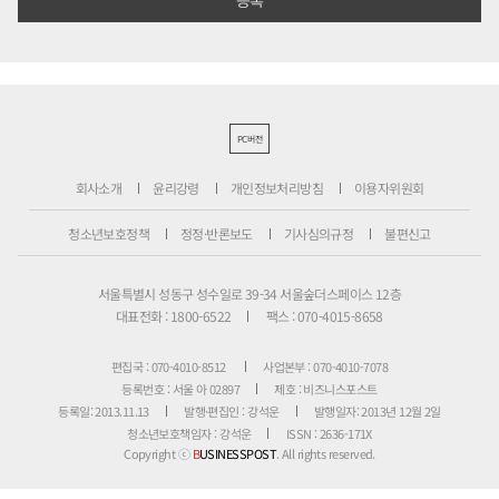
PC버전
회사소개
윤리강령
개인정보처리방침
이용자위원회
청소년보호정책
정정·반론보도
기사심의규정
불편신고
서울특별시 성동구 성수일로 39-34 서울숲더스페이스 12층
대표전화 : 1800-6522
팩스 : 070-4015-8658
편집국 : 070-4010-8512
사업본부 : 070-4010-7078
등록번호 : 서울 아 02897
제호 : 비즈니스포스트
등록일: 2013.11.13
발행·편집인 : 강석운
발행일자: 2013년 12월 2일
청소년보호책임자 : 강석운
ISSN : 2636-171X
Copyright ⓒ
B
USINESSPOST
. All rights reserved.