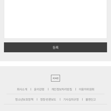
PC버전
회사소개
윤리강령
개인정보처리방침
이용자위원회
청소년보호정책
정정·반론보도
기사심의규정
불편신고