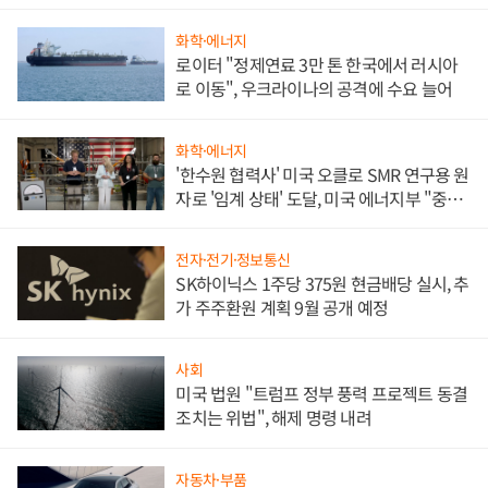
화학·에너지
로이터 "정제연료 3만 톤 한국에서 러시아
로 이동", 우크라이나의 공격에 수요 늘어
화학·에너지
'한수원 협력사' 미국 오클로 SMR 연구용 원
자로 '임계 상태' 도달, 미국 에너지부 "중요
한 이정표"
전자·전기·정보통신
SK하이닉스 1주당 375원 현금배당 실시, 추
가 주주환원 계획 9월 공개 예정
사회
미국 법원 "트럼프 정부 풍력 프로젝트 동결
조치는 위법", 해제 명령 내려
자동차·부품