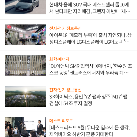
현대차 올해 SUV 국내 베스트셀러 톱10에
서 싼타페만 자리매김, 그랜저·아반떼 '세단
쌍끌이'로 내수 방어
전자·전기·정보통신
아이폰18 '메모리 부족'에 출시 지연되나, 삼
성디스플레이 LG디스플레이 LG이노텍 '탈
애플' 수익 다각화 속도
화학·에너지
'DL이앤씨 SMR 협력사' X에너지, '한수원 포
스코 동맹' 센트러스에너지와 우라늄 계약
체결
전자·전기·정보통신
SK하이닉스, 용인 'Y2' 팹과 청주 'M17' 팹
건설에 54조 투자 결정
데스크 리포트
[데스크리포트 8월] 무더운 입추에 든 생각,
제약바이오 하반기 훈풍 기대한다