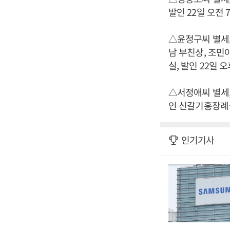
발인 22일 오전 7시
△윤정구씨 별세,
남 부친상, 조민
실, 발인 22일 오후 
△서정애씨 별세,
인 신갈기흥장례식장 
인기기사