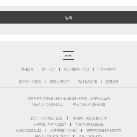
PC버전
회사소개
윤리강령
개인정보처리방침
이용자위원회
청소년보호정책
정정·반론보도
기사심의규정
불편신고
서울특별시 성동구 성수일로 39-34 서울숲더스페이스 12층
대표전화 : 1800-6522
팩스 : 070-4015-8658
편집국 : 070-4010-8512
사업본부 : 070-4010-7078
등록번호 : 서울 아 02897
제호 : 비즈니스포스트
등록일: 2013.11.13
발행·편집인 : 강석운
발행일자: 2013년 12월 2일
청소년보호책임자 : 강석운
ISSN : 2636-171X