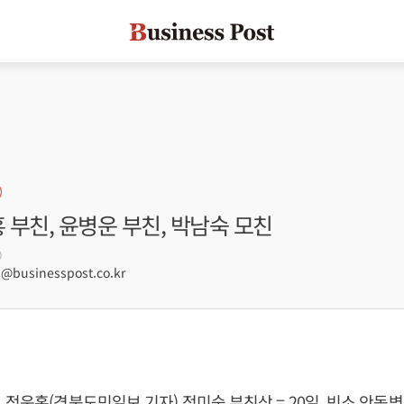
홍 부친, 윤병운 부친, 박남숙 모친
0
businesspost.co.kr
 정운홍(경북도민일보 기자) 정미숙 부친상 = 20일, 빈소 안동병