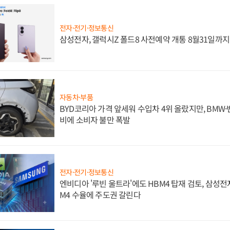
전자·전기·정보통신
삼성전자, 갤럭시Z 폴드8 사전예약 개통 8월31일까
자동차·부품
BYD코리아 가격 앞세워 수입차 4위 올랐지만, BMW
비에 소비자 불만 폭발
전자·전기·정보통신
엔비디아 '루빈 울트라'에도 HBM4 탑재 검토, 삼성전
M4 수율에 주도권 갈린다