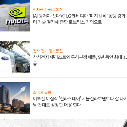
전자·전기·정보통신
[AI 뭉쳐야 산다⑧] LG·엔비디아 '피지컬 AI' 동맹 강
터·기술 결집해 종합 로보틱스 기업으로
전자·전기·정보통신
삼성전자 넷리스트와 특허분쟁 매듭, 5년 동안 최대 1
급
소비자·유통
이부진 야심작 '신라스테이' 서울신라호텔보다 잘 나가
남·건대로 성장판 더 넓힌다