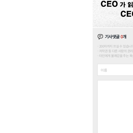
기사댓글
0
개
200자까지 쓰실 수 있습니다. (
저작권 등 다른 사람의 권리
타인에게 불쾌감을 주는 욕설