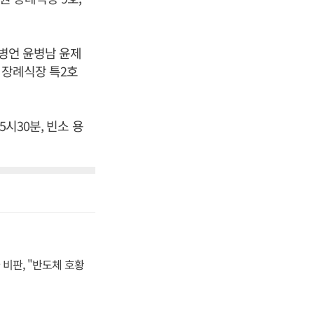
윤병언 윤병남 윤제
원 장례식장 특2호
시30분, 빈소 용
비판, "반도체 호황