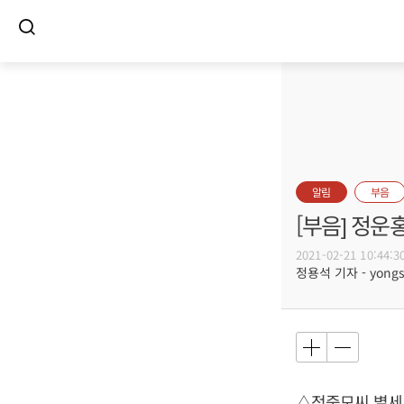
알림
부음
[부음] 정운
2021-02-21 10:44:3
정용석 기자 - yongs@
△정중모씨 별세,