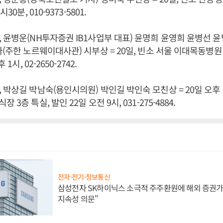
30분, 010-9373-5801.
 윤병운(NH투자증권 IB1사업부 대표) 윤명희 윤영희 윤병선 
아(주한 노르웨이대사관) 시부상 = 20일, 빈소 서울 이대목동병
1시, 02-2650-2742.
 박상길 박남숙(용인시의원) 박인길 박인숙 모친상 = 20일 오후 5
3층 특실, 발인 22일 오전 9시, 031-275-4884.
전자·전기·정보통신
삼성전자 SK하이닉스 소극적 주주환원에 해외 증권가 
지속성 의문"