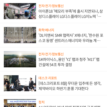
전자·전기·정보통신
아이폰18 '메모리 부족'에 출시 지연되나, 삼
성디스플레이 LG디스플레이 LG이노텍 '탈
애플' 수익 다각화 속도
화학·에너지
'DL이앤씨 SMR 협력사' X에너지, '한수원 포
스코 동맹' 센트러스에너지와 우라늄 계약
체결
전자·전기·정보통신
SK하이닉스, 용인 'Y2' 팹과 청주 'M17' 팹
건설에 54조 투자 결정
데스크 리포트
[데스크리포트 8월] 무더운 입추에 든 생각,
제약바이오 하반기 훈풍 기대한다
정치