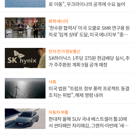
로 이동", 우크라이나의 공격에 수요 늘어
화학·에너지
'한수원 협력사' 미국 오클로 SMR 연구용 원
자로 '임계 상태' 도달, 미국 에너지부 "중요
한 이정표"
전자·전기·정보통신
SK하이닉스 1주당 375원 현금배당 실시, 추
가 주주환원 계획 9월 공개 예정
사회
미국 법원 "트럼프 정부 풍력 프로젝트 동결
조치는 위법", 해제 명령 내려
자동차·부품
현대차 올해 SUV 국내 베스트셀러 톱10에
서 싼타페만 자리매김, 그랜저·아반떼 '세단
쌍끌이'로 내수 방어