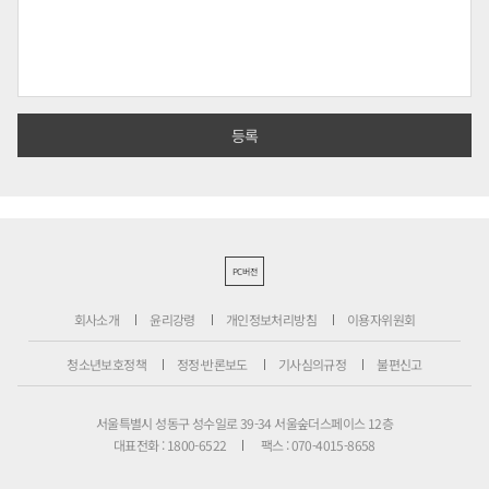
PC버전
회사소개
윤리강령
개인정보처리방침
이용자위원회
청소년보호정책
정정·반론보도
기사심의규정
불편신고
서울특별시 성동구 성수일로 39-34 서울숲더스페이스 12층
대표전화 : 1800-6522
팩스 : 070-4015-8658