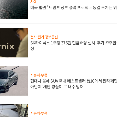
사회
미국 법원 "트럼프 정부 풍력 프로젝트 동결 조치는 위
전자·전기·정보통신
SK하이닉스 1주당 375원 현금배당 실시, 추가 주주환
정
자동차·부품
현대차 올해 SUV 국내 베스트셀러 톱10에서 싼타페만
아반떼 '세단 쌍끌이'로 내수 방어
자동차·부품