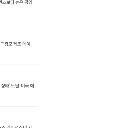
·벤츠보다 높은 공임
화, 구광모 제조·데이
상태' 도달, 미국 에
.3조 라이선스비 지