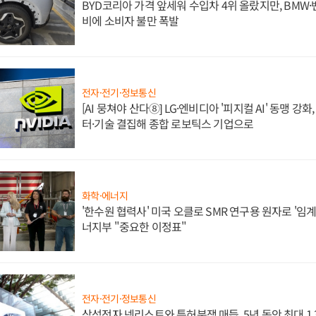
BYD코리아 가격 앞세워 수입차 4위 올랐지만, BMW
비에 소비자 불만 폭발
전자·전기·정보통신
[AI 뭉쳐야 산다⑧] LG·엔비디아 '피지컬 AI' 동맹 강
터·기술 결집해 종합 로보틱스 기업으로
화학·에너지
'한수원 협력사' 미국 오클로 SMR 연구용 원자로 '임계 
너지부 "중요한 이정표"
전자·전기·정보통신
삼성전자 넷리스트와 특허분쟁 매듭, 5년 동안 최대 1