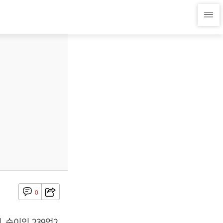
0
, 순이익 239억2