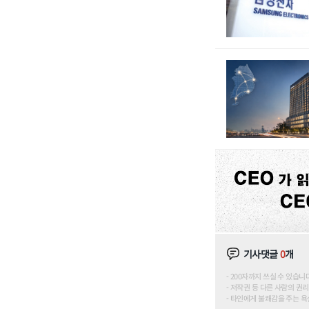
기사댓글
0
개
200자까지 쓰실 수 있습니다. (
저작권 등 다른 사람의 권리
타인에게 불쾌감을 주는 욕설