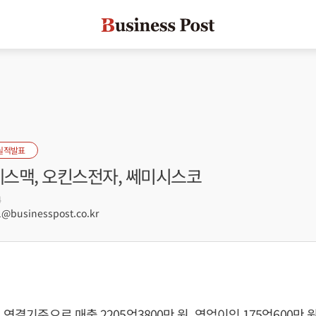
실적발표
에스맥, 오킨스전자, 쎄미시스코
4
@businesspost.co.kr
 연결기준으로 매출 2205억3800만 원, 영업이익 175억600만 원