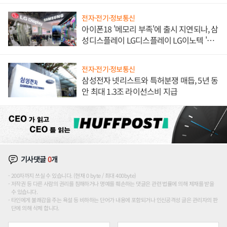
해 종합 로보틱스 기업으로
전자·전기·정보통신
아이폰18 '메모리 부족'에 출시 지연되나, 삼
성디스플레이 LG디스플레이 LG이노텍 '탈
애플' 수익 다각화 속도
전자·전기·정보통신
삼성전자 넷리스트와 특허분쟁 매듭, 5년 동
안 최대 1.3조 라이선스비 지급
기사댓글
0
개
200자까지 쓰실 수 있습니다. (현재 0 byte / 최대 400byte)
저작권 등 다른 사람의 권리를 침해하거나 명예를 훼손하는 댓글은 관련 법률에 의해 제재를 받을
수 있습니다.
타인에게 불쾌감을 주는 욕설 등 비하하는 단어가 내용에 포함되거나 인신공격성 글은 관리자의 판
단에 의해 삭제 합니다.