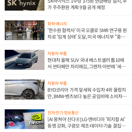
SK하이닉스 1주당 375원 현금배당 실시, 추
가 주주환원 계획 9월 공개 예정
화학·에너지
'한수원 협력사' 미국 오클로 SMR 연구용 원
자로 '임계 상태' 도달, 미국 에너지부 "중요
한 이정표"
자동차·부품
현대차 올해 SUV 국내 베스트셀러 톱10에
서 싼타페만 자리매김, 그랜저·아반떼 '세단
쌍끌이'로 내수 방어
자동차·부품
BYD코리아 가격 앞세워 수입차 4위 올랐지
만, BMW·벤츠보다 높은 공임비에 소비자
불만 폭발
전자·전기·정보통신
[AI 뭉쳐야 산다⑧] LG·엔비디아 '피지컬 AI'
동맹 강화, 구광모 제조·데이터·기술 결집