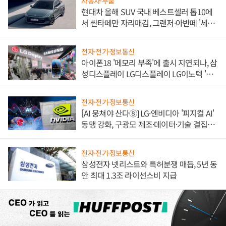
자동차·부품
현대차 올해 SUV 국내 베스트셀러 톱10에
서 싼타페만 자리매김, 그랜저·아반떼 '세단
쌍끌이'로 내수 방어
전자·전기·정보통신
아이폰18 '메모리 부족'에 출시 지연되나, 삼
성디스플레이 LG디스플레이 LG이노텍 '탈
애플' 수익 다각화 속도
전자·전기·정보통신
[AI 뭉쳐야 산다⑧] LG·엔비디아 '피지컬 AI'
동맹 강화, 구광모 제조·데이터·기술 결집
해 종합 로보틱스 기업으로
전자·전기·정보통신
삼성전자 넷리스트와 특허분쟁 매듭, 5년 동
안 최대 1.3조 라이선스비 지급