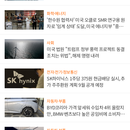
문"
화학·에너지
'한수원 협력사' 미국 오클로 SMR 연구용 원
자로 '임계 상태' 도달, 미국 에너지부 "중요
한 이정표"
사회
미국 법원 "트럼프 정부 풍력 프로젝트 동결
조치는 위법", 해제 명령 내려
전자·전기·정보통신
SK하이닉스 1주당 375원 현금배당 실시, 추
가 주주환원 계획 9월 공개 예정
자동차·부품
BYD코리아 가격 앞세워 수입차 4위 올랐지
만, BMW·벤츠보다 높은 공임비에 소비자
불만 폭발