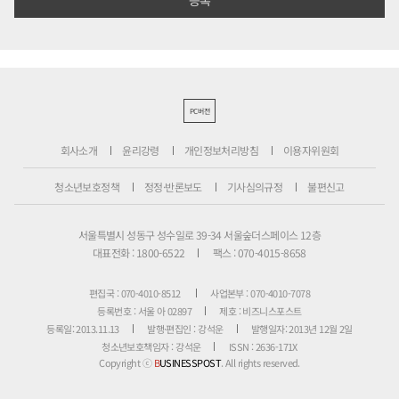
PC버전
회사소개
윤리강령
개인정보처리방침
이용자위원회
청소년보호정책
정정·반론보도
기사심의규정
불편신고
서울특별시 성동구 성수일로 39-34 서울숲더스페이스 12층
대표전화 : 1800-6522
팩스 : 070-4015-8658
편집국 : 070-4010-8512
사업본부 : 070-4010-7078
등록번호 : 서울 아 02897
제호 : 비즈니스포스트
등록일: 2013.11.13
발행·편집인 : 강석운
발행일자: 2013년 12월 2일
청소년보호책임자 : 강석운
ISSN : 2636-171X
Copyright ⓒ
B
USINESSPOST
. All rights reserved.