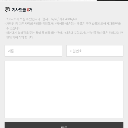
기사댓글
0
개
200자까지 쓰실 수 있습니다. (현재 0 byte / 최대 400byte)
저작권 등 다른 사람의 권리를 침해하거나 명예를 훼손하는 댓글은 관련 법률에 의해 제재를 받을
수 있습니다.
타인에게 불쾌감을 주는 욕설 등 비하하는 단어가 내용에 포함되거나 인신공격성 글은 관리자의 판
단에 의해 삭제 합니다.