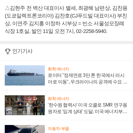
△김현주 전 벽산 대표이사 별세, 최광혜 남편상, 김찬용
(도쿄일렉트론코리아) 김찬호(CJ푸드빌 대표이사) 부친
상, 이연주 김지홍 이정하 시부상 = 빈소 서울성모장례
식장 1호실, 발인 11일 오전 7시, 02-2258-5940.
인기기사
화학·에너지
로이터 "정제연료 3만 톤 한국에서 러시
아로 이동", 우크라이나의 공격에 수요 늘
어
화학·에너지
'한수원 협력사' 미국 오클로 SMR 연구용
원자로 '임계 상태' 도달, 미국 에너지부
"중요한 이정표"
자동차·부품