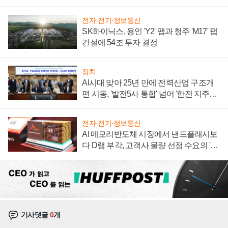
계약 체결
전자·전기·정보통신
SK하이닉스, 용인 'Y2' 팹과 청주 'M17' 팹
건설에 54조 투자 결정
정치
AI시대 맞아 25년 만에 전력산업 구조개
편 시동, '발전5사 통합' 넘어 '한전 지주사'
재편론도
전자·전기·정보통신
AI 메모리반도체 시장에서 낸드플래시보
다 D램 부각, 고객사 물량 선점 수요의 '우
선순위'
기사댓글
0
개