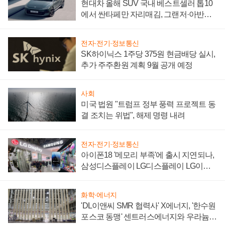
현대차 올해 SUV 국내 베스트셀러 톱10
에서 싼타페만 자리매김, 그랜저·아반떼
'세단 쌍끌이'로 내수 방어
전자·전기·정보통신
SK하이닉스 1주당 375원 현금배당 실시,
추가 주주환원 계획 9월 공개 예정
사회
미국 법원 "트럼프 정부 풍력 프로젝트 동
결 조치는 위법", 해제 명령 내려
전자·전기·정보통신
아이폰18 '메모리 부족'에 출시 지연되나,
삼성디스플레이 LG디스플레이 LG이노
텍 '탈애플' 수익 다각화 속도
화학·에너지
'DL이앤씨 SMR 협력사' X에너지, '한수원
포스코 동맹' 센트러스에너지와 우라늄