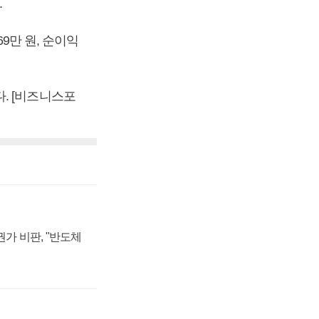
.
69만 원, 순이익
했다. [비즈니스포
가 비판, "반도체