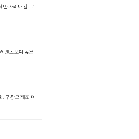
페만 자리매김, 그
MW·벤츠보다 높은
강화, 구광모 제조·데