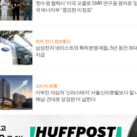
'한수원 협력사' 미국 오클로 SMR 연구용 원자로 '임
국 에너지부 "중요한 이정표"
전자·전기·정보통신
삼성전자 넷리스트와 특허분쟁 매듭, 5년 동안 최대
지급
소비자·유통
이부진 야심작 '신라스테이' 서울신라호텔보다 잘 나
해남·건대로 성장판 더 넓힌다