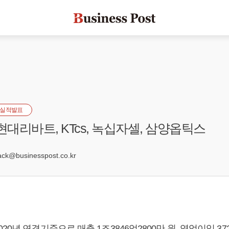
실적발표
현대리바트, KTcs, 녹십자셀, 삼양옵틱스
1
k@businesspost.co.kr
0년 연결기준으로 매출 1조3846억2800만 원, 영업이익 372