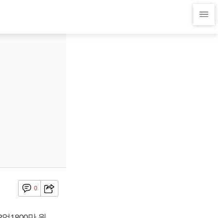
0
억1800만 원,