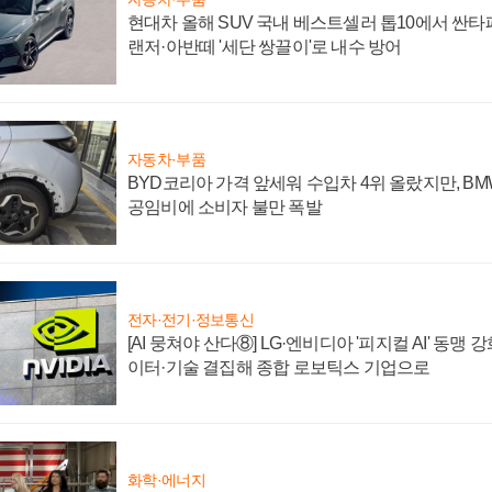
현대차 올해 SUV 국내 베스트셀러 톱10에서 싼타
랜저·아반떼 '세단 쌍끌이'로 내수 방어
자동차·부품
BYD코리아 가격 앞세워 수입차 4위 올랐지만, B
공임비에 소비자 불만 폭발
전자·전기·정보통신
[AI 뭉쳐야 산다⑧] LG·엔비디아 '피지컬 AI' 동맹 
이터·기술 결집해 종합 로보틱스 기업으로
화학·에너지