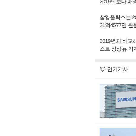
2019년보다 매출
삼양옵틱스는 20
21억4577만 
2019년과 비교해
스트 장상유 기자
인기기사