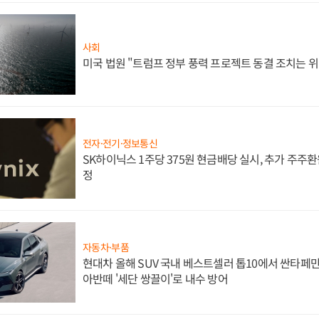
사회
미국 법원 "트럼프 정부 풍력 프로젝트 동결 조치는 위
전자·전기·정보통신
SK하이닉스 1주당 375원 현금배당 실시, 추가 주주환
정
자동차·부품
현대차 올해 SUV 국내 베스트셀러 톱10에서 싼타페만
아반떼 '세단 쌍끌이'로 내수 방어