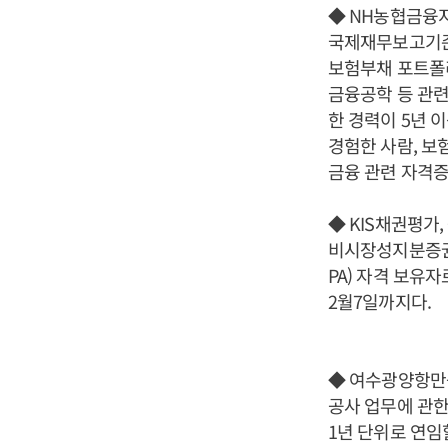
◆ NH농협금융
국제재무보고기준(
보험부채 포트폴리
금융공학 등 관련
한 경력이 5년 
경험한 사람, 보
금융 관련 자격증
◆ KIS채권평가
비시장성지분증권 
PA) 자격 보유
2월7일까지다.
◆ 여수광양항만
공사 업무에 관한
1년 단위로 연임