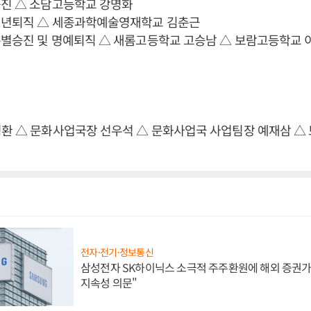
승진 △ 소담고등학교 강명화
정년퇴직 △ 세종과학예술영재학교 김춘근
특별승진 및 명예퇴직 △ 새롬고등학교 고승남 △ 보람고등학교 
정환 △ 문화사업국장 선우석 △ 문화사업국 사업팀장 예재삼 △
전자·전기·정보통신
삼성전자 SK하이닉스 소극적 주주환원에 해외 증권가 
지속성 의문"