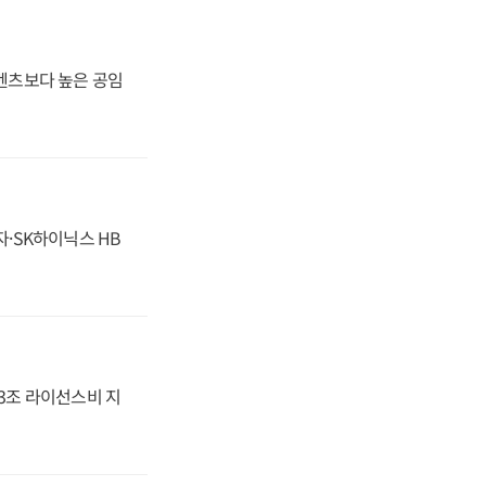
·벤츠보다 높은 공임
자·SK하이닉스 HB
.3조 라이선스비 지