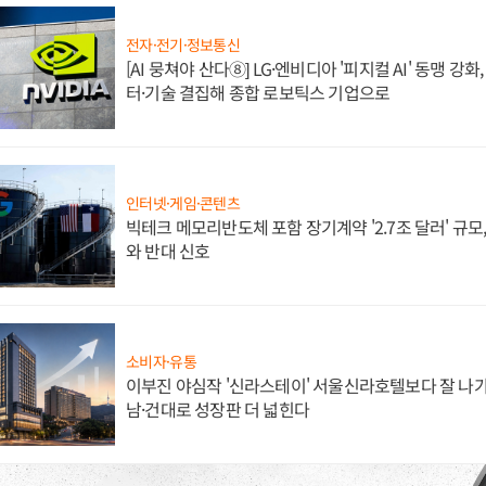
전자·전기·정보통신
[AI 뭉쳐야 산다⑧] LG·엔비디아 '피지컬 AI' 동맹 강
터·기술 결집해 종합 로보틱스 기업으로
인터넷·게임·콘텐츠
빅테크 메모리반도체 포함 장기계약 '2.7조 달러' 규모,
와 반대 신호
소비자·유통
이부진 야심작 '신라스테이' 서울신라호텔보다 잘 나가
남·건대로 성장판 더 넓힌다