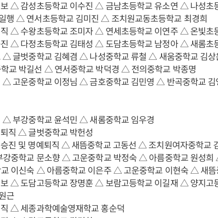
전보 △ 감성초등학교 이수진 △ 금남초등학교 유소연 △ 나성초
일행 △ 연서초등학교 김미진 △ 조치원교동초등학교 최경희
전직 △ 수왕초등학교 조미자 △ 연세초등학교 이연주 △ 온빛초
승진 △ 다정초등학교 김태성 △ 도담초등학교 남정아 △ 새롬초
 △ 글벗중학교 김혜겸 △ 나성중학교 류철 △ 새움중학교 김상
중학교 박길선 △ 연서중학교 박덕경 △ 전의중학교 박종명
 △ 고운중학교 이정님 △ 금호중학교 김민영 △ 반곡중학교 김
 △ 부강중학교 윤석민 △ 새롬중학교 임우경
년퇴직 △ 글벗중학교 박헌성
별승진 및 명예퇴직 △ 새뜸중학교 고동선 △ 조치원여자중학교 
부강중학교 문소향 △ 고운중학교 박정숙 △ 아름중학교 원성희 
교 이신숙 △ 아름중학교 이은주 △ 고운중학교 이현숙 △ 새
전보 △ 도담고등학교 장명훈 △ 보람고등학교 이길재 △ 양지고
원근
전직 △ 세종과학예술영재학교 홍순덕