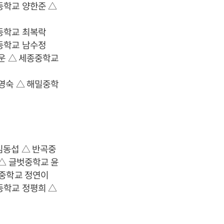
등학교 양한준 △
등학교 최복락
등학교 남수정
운 △ 세종중학교
영숙 △ 해밀중학
김동섭 △ 반곡중
△ 글벗중학교 윤
뜸중학교 정연이
등학교 정평희 △