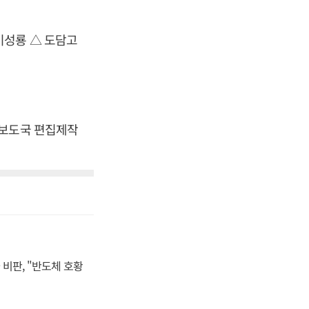
이성룡 △ 도담고
 보도국 편집제작
비판, "반도체 호황