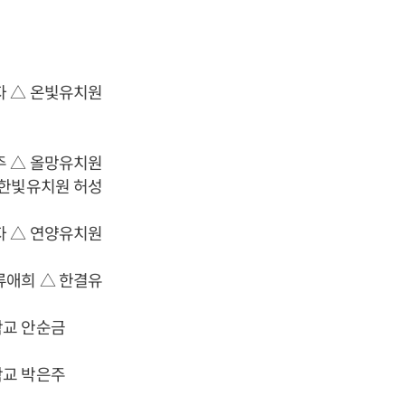
자 △ 온빛유치원
주 △ 올망유치원
 한빛유치원 허성
자 △ 연양유치원
류애희 △ 한결유
학교 안순금
학교 박은주