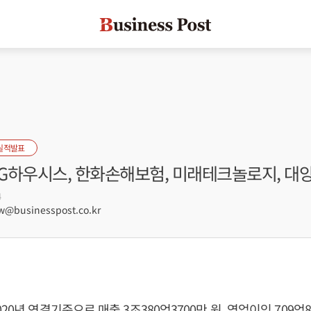
실적발표
LG하우시스, 한화손해보험, 미래테크놀로지, 대
4
@businesspost.co.kr
20년 연결기준으로 매출 3조380억3700만 원, 영업이익 709억87