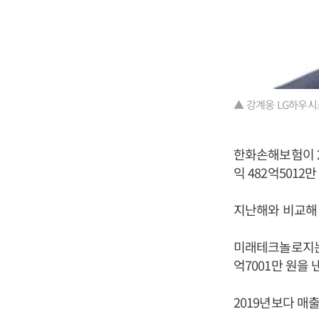
▲ 강계웅 LG하우시
한화손해보험이 20
익 482억5012
지난해와 비교해 
미래테크놀로지는 2
억7001만 원을
2019년보다 매출