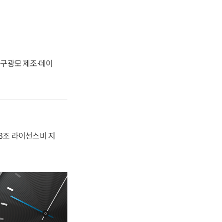
화, 구광모 제조·데이
.3조 라이선스비 지