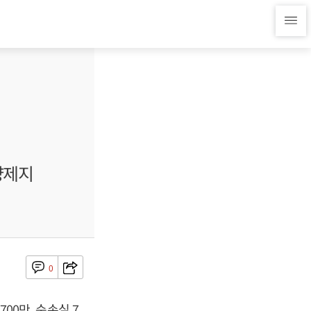
양제지
0
00만, 순손실 7