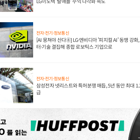
LG이노텍 '탈애플' 수익 다각화 속도
전자·전기·정보통신
[AI 뭉쳐야 산다⑧] LG·엔비디아 '피지컬 AI' 동맹 강
터·기술 결집해 종합 로보틱스 기업으로
전자·전기·정보통신
삼성전자 넷리스트와 특허분쟁 매듭, 5년 동안 최대 1
급