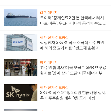
화학·에너지
로이터 "정제연료 3만 톤 한국에서 러시
아로 이동", 우크라이나의 공격에 수요 늘
어
전자·전기·정보통신
삼성전자 SK하이닉스 소극적 주주환원
에 해외 증권가 비판, "반도체 호황 지속
성 의문"
화학·에너지
'한수원 협력사' 미국 오클로 SMR 연구용
원자로 '임계 상태' 도달, 미국 에너지부
"중요한 이정표"
전자·전기·정보통신
SK하이닉스 1주당 375원 현금배당 실시,
추가 주주환원 계획 9월 공개 예정