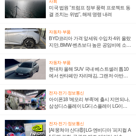
사회
미국 법원 "트럼프 정부 풍력 프로젝트 동
결 조치는 위법", 해제 명령 내려
자동차·부품
BYD코리아 가격 앞세워 수입차 4위 올랐
지만, BMW·벤츠보다 높은 공임비에 소비
자 불만 폭발
자동차·부품
현대차 올해 SUV 국내 베스트셀러 톱10
에서 싼타페만 자리매김, 그랜저·아반떼
'세단 쌍끌이'로 내수 방어
전자·전기·정보통신
아이폰18 '메모리 부족'에 출시 지연되나,
삼성디스플레이 LG디스플레이 LG이노
텍 '탈애플' 수익 다각화 속도
전자·전기·정보통신
[AI 뭉쳐야 산다⑧] LG·엔비디아 '피지컬 A