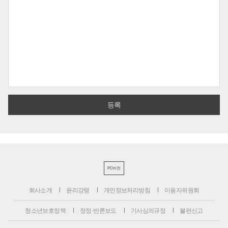
PC버전
회사소개
윤리강령
개인정보처리방침
이용자위원회
청소년보호정책
정정·반론보도
기사심의규정
불편신고