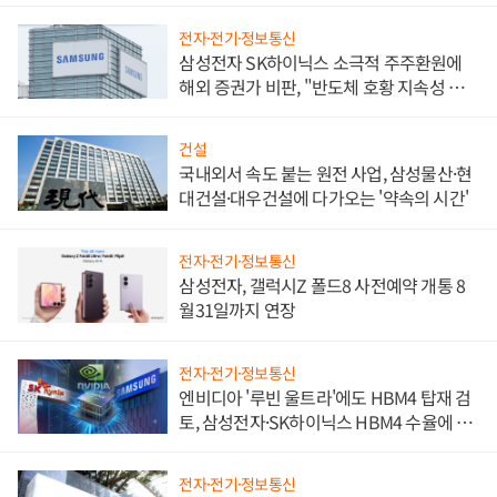
전자·전기·정보통신
삼성전자 SK하이닉스 소극적 주주환원에
해외 증권가 비판, "반도체 호황 지속성 의
문"
건설
국내외서 속도 붙는 원전 사업, 삼성물산·현
대건설·대우건설에 다가오는 '약속의 시간'
전자·전기·정보통신
삼성전자, 갤럭시Z 폴드8 사전예약 개통 8
월31일까지 연장
전자·전기·정보통신
엔비디아 '루빈 울트라'에도 HBM4 탑재 검
토, 삼성전자·SK하이닉스 HBM4 수율에 주
도권 갈린다
전자·전기·정보통신