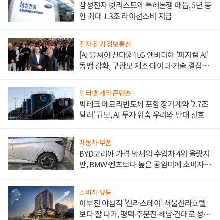
삼성전자 넷리스트와 특허분쟁 매듭, 5년 동
안 최대 1.3조 라이선스비 지급
전자·전기·정보통신
[AI 뭉쳐야 산다⑧] LG·엔비디아 '피지컬 AI'
동맹 강화, 구광모 제조·데이터·기술 결집
해 종합 로보틱스 기업으로
인터넷·게임·콘텐츠
빅테크 메모리반도체 포함 장기계약 '2.7조
달러' 규모, AI 투자 위축 우려와 반대 신호
자동차·부품
BYD코리아 가격 앞세워 수입차 4위 올랐지
만, BMW·벤츠보다 높은 공임비에 소비자
불만 폭발
소비자·유통
이부진 야심작 '신라스테이' 서울신라호텔
보다 잘 나가, 평택·주문진·해남·건대로 성