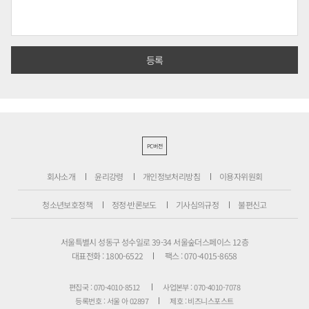
PC버전
회사소개
윤리강령
개인정보처리방침
이용자위원회
청소년보호정책
정정·반론보도
기사심의규정
불편신고
서울특별시 성동구 성수일로 39-34 서울숲더스페이스 12층
대표전화 : 1800-6522
팩스 : 070-4015-8658
편집국 : 070-4010-8512
사업본부 : 070-4010-7078
등록번호 : 서울 아 02897
제호 : 비즈니스포스트