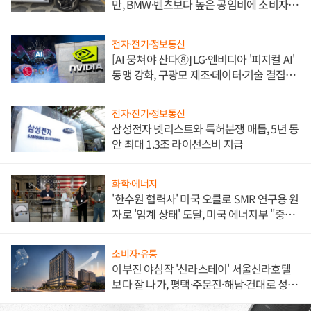
만, BMW·벤츠보다 높은 공임비에 소비자
불만 폭발
전자·전기·정보통신
[AI 뭉쳐야 산다⑧] LG·엔비디아 '피지컬 AI'
동맹 강화, 구광모 제조·데이터·기술 결집
해 종합 로보틱스 기업으로
전자·전기·정보통신
삼성전자 넷리스트와 특허분쟁 매듭, 5년 동
안 최대 1.3조 라이선스비 지급
화학·에너지
'한수원 협력사' 미국 오클로 SMR 연구용 원
자로 '임계 상태' 도달, 미국 에너지부 "중요
한 이정표"
소비자·유통
이부진 야심작 '신라스테이' 서울신라호텔
보다 잘 나가, 평택·주문진·해남·건대로 성
장판 더 넓힌다