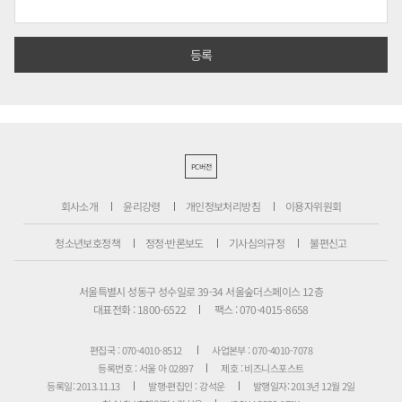
PC버전
회사소개
윤리강령
개인정보처리방침
이용자위원회
청소년보호정책
정정·반론보도
기사심의규정
불편신고
서울특별시 성동구 성수일로 39-34 서울숲더스페이스 12층
대표전화 : 1800-6522
팩스 : 070-4015-8658
편집국 : 070-4010-8512
사업본부 : 070-4010-7078
등록번호 : 서울 아 02897
제호 : 비즈니스포스트
등록일: 2013.11.13
발행·편집인 : 강석운
발행일자: 2013년 12월 2일