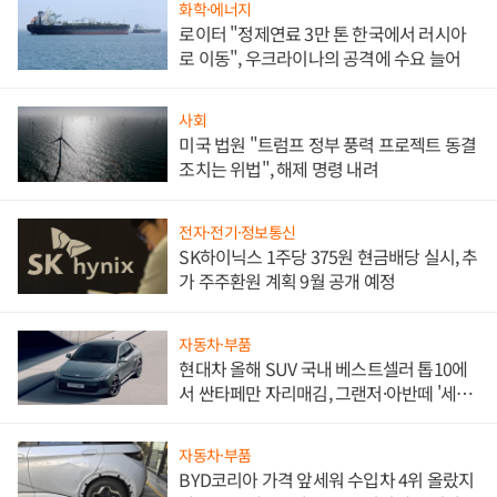
화학·에너지
로이터 "정제연료 3만 톤 한국에서 러시아
로 이동", 우크라이나의 공격에 수요 늘어
사회
미국 법원 "트럼프 정부 풍력 프로젝트 동결
조치는 위법", 해제 명령 내려
전자·전기·정보통신
SK하이닉스 1주당 375원 현금배당 실시, 추
가 주주환원 계획 9월 공개 예정
자동차·부품
현대차 올해 SUV 국내 베스트셀러 톱10에
서 싼타페만 자리매김, 그랜저·아반떼 '세단
쌍끌이'로 내수 방어
자동차·부품
BYD코리아 가격 앞세워 수입차 4위 올랐지