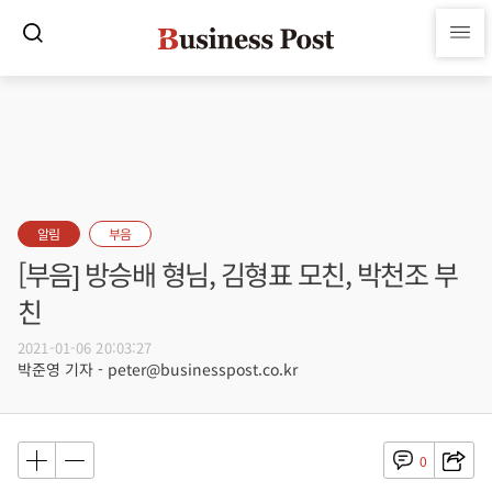
알림
부음
[부음] 방승배 형님, 김형표 모친, 박천조 부
친
2021-01-06 20:03:27
박준영 기자 - peter@businesspost.co.kr
0