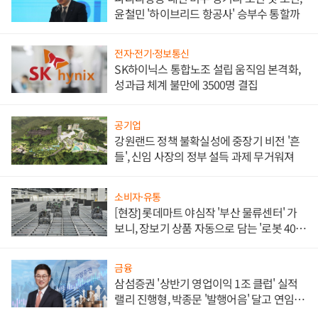
윤철민 '하이브리드 항공사' 승부수 통할까
전자·전기·정보통신
SK하이닉스 통합노조 설립 움직임 본격화,
성과급 체계 불만에 3500명 결집
공기업
강원랜드 정책 불확실성에 중장기 비전 '흔
들', 신임 사장의 정부 설득 과제 무거워져
소비자·유통
[현장] 롯데마트 야심작 '부산 물류센터' 가
보니, 장보기 상품 자동으로 담는 '로봇 400
대' 장관
금융
삼섬증권 '상반기 영업이익 1조 클럽' 실적
랠리 진행형, 박종문 '발행어음' 달고 연임 향
하나