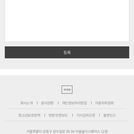
PC버전
회사소개
윤리강령
개인정보처리방침
이용자위원회
청소년보호정책
정정·반론보도
기사심의규정
불편신고
서울특별시 성동구 성수일로 39-34 서울숲더스페이스 12층