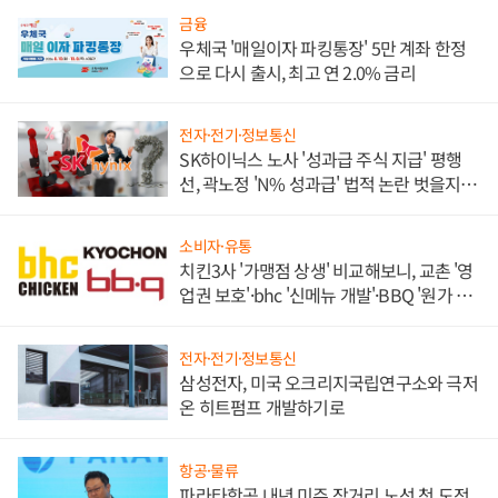
금융
우체국 '매일이자 파킹통장' 5만 계좌 한정
으로 다시 출시, 최고 연 2.0% 금리
전자·전기·정보통신
SK하이닉스 노사 '성과급 주식 지급' 평행
선, 곽노정 'N% 성과급' 법적 논란 벗을지 주
목
소비자·유통
치킨3사 '가맹점 상생' 비교해보니, 교촌 '영
업권 보호'·bhc '신메뉴 개발'·BBQ '원가 부
담'
전자·전기·정보통신
삼성전자, 미국 오크리지국립연구소와 극저
온 히트펌프 개발하기로
항공·물류
파라타항공 내년 미주 장거리 노선 첫 도전,