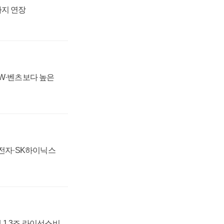
까지 연장
MW·벤츠보다 높은
성전자·SK하이닉스
 1.3조 라이선스비