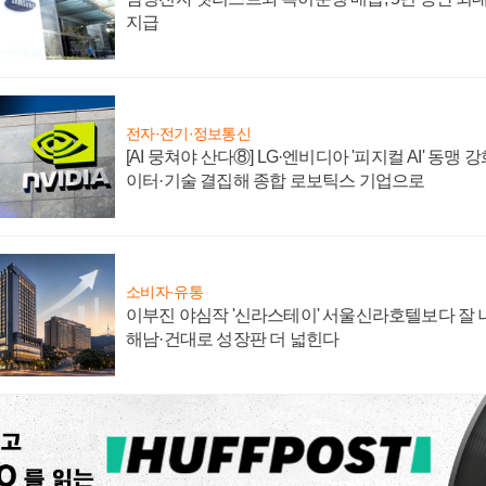
지급
전자·전기·정보통신
[AI 뭉쳐야 산다⑧] LG·엔비디아 '피지컬 AI' 동맹 
이터·기술 결집해 종합 로보틱스 기업으로
소비자·유통
이부진 야심작 '신라스테이' 서울신라호텔보다 잘 나
해남·건대로 성장판 더 넓힌다