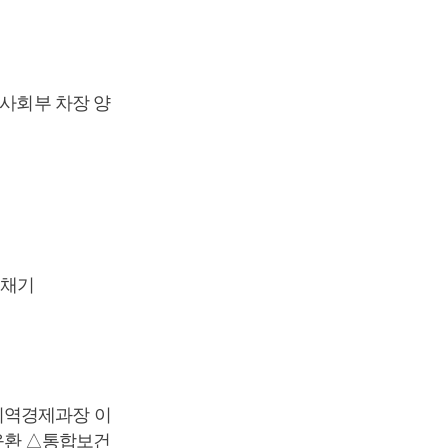
·사회부 차장 양
임채기
지역경제과장 이
윤환 △통합보건