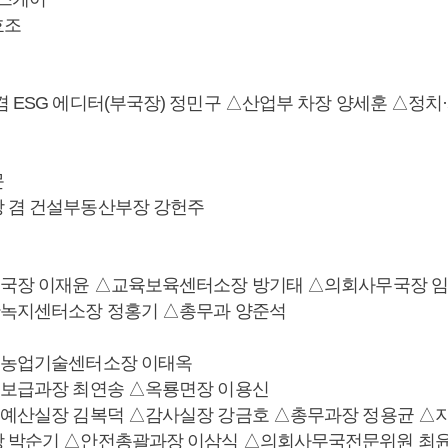
효조
 ESG 에디터(부국장) 정민구 △산업부 차장 양세훈 △정치
문
 겸 건설부동산부장 강헌주
무국장 이재윤 △교육보육센터소장 방기태 △의회사무국장 
단녹지센터소장 정홍기 △총무과 양준석
△농업기술센터소장 이태옥
술보급과장 최연송 △옥룡면장 이용신
획예산실장 김복덕 △감사실장 강금호 △총무과장 정용균 △
장 박순기 △안전총괄과장 이삼식 △의회사무국전문위원 최