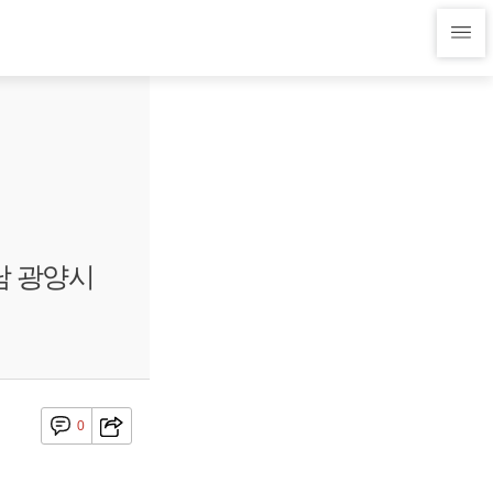
남 광양시
0