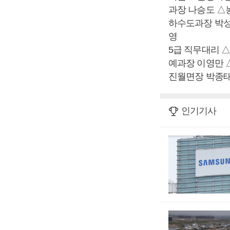
과장 나승도 △
하수도과장 박성
영
5급 직무대리 
예과장 이영만 
진월면장 박종태
인기기사