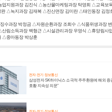
농업지원과장 김진식 △농산물마케팅과장 탁영희 △교육보육
완 △녹지과장 김재복 △진산면장 김미란 △태인동장 김정
△징수과장 박정금 △자원순환과장 조희수 △식품위생과장 
△산림소득과장 백형근 △시설관리과장 우영식 △휴양림사업
 △중마동장 박상훈
전자·전기·정보통신
삼성전자 SK하이닉스 소극적 주주환원에 해외 증권
호황 지속성 의문"
전자·전기·정보통신