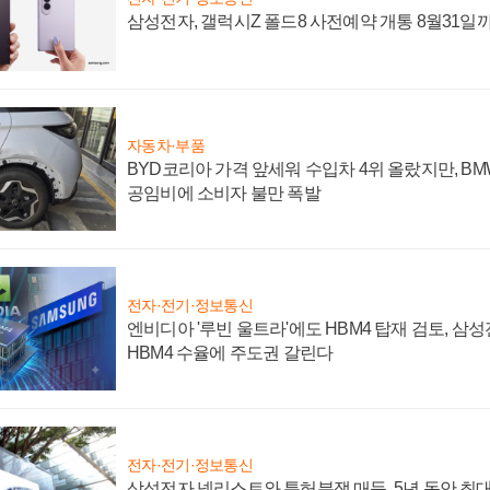
삼성전자, 갤럭시Z 폴드8 사전예약 개통 8월31일
자동차·부품
BYD코리아 가격 앞세워 수입차 4위 올랐지만, B
공임비에 소비자 불만 폭발
전자·전기·정보통신
엔비디아 '루빈 울트라'에도 HBM4 탑재 검토, 삼
HBM4 수율에 주도권 갈린다
전자·전기·정보통신
삼성전자 넷리스트와 특허분쟁 매듭, 5년 동안 최대