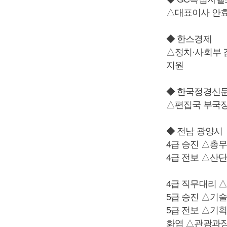
△대표이사 안
◆ 한스경제
△정치·사회부 겸
지원
◆ 한국정경신
△편집국 부국장
◆ 전남 광양시
4급 승진 △총
4급 전보 △산
4급 직무대리 
5급 승진 △기
5급 전보 △기
화엽 △관광과