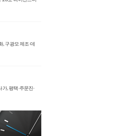
강화, 구광모 제조·데
가, 평택·주문진·