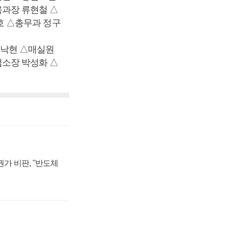
과장 류현철 △
호 △총무과 정구
변낙현 △매실원
소장 박성화 △
가 비판, "반도체