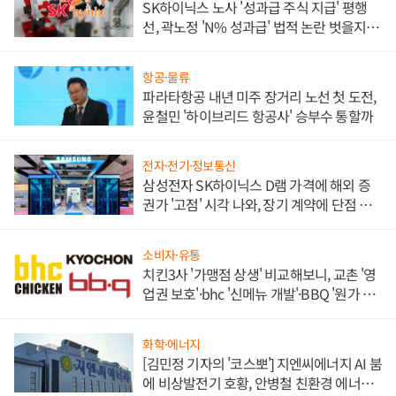
SK하이닉스 노사 '성과급 주식 지급' 평행
선, 곽노정 'N% 성과급' 법적 논란 벗을지 주
목
항공·물류
파라타항공 내년 미주 장거리 노선 첫 도전,
윤철민 '하이브리드 항공사' 승부수 통할까
전자·전기·정보통신
삼성전자 SK하이닉스 D램 가격에 해외 증
권가 '고점' 시각 나와, 장기 계약에 단점 부
각
소비자·유통
치킨3사 '가맹점 상생' 비교해보니, 교촌 '영
업권 보호'·bhc '신메뉴 개발'·BBQ '원가 부
담'
화학·에너지
[김민정 기자의 '코스뽀'] 지엔씨에너지 AI 붐
에 비상발전기 호황, 안병철 친환경 에너지