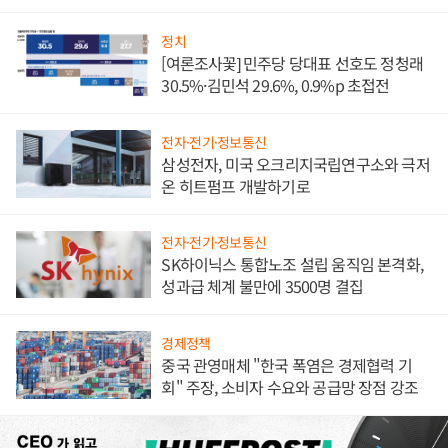
발전전문기업 향한다
정치
[여론조사꽃] 민주당 당대표 선호도 정청래
30.5%·김민석 29.6%, 0.9%p 초접전
전자·전기·정보통신
삼성전자, 미국 오크리지국립연구소와 극저
온 히트펌프 개발하기로
전자·전기·정보통신
SK하이닉스 통합노조 설립 움직임 본격화,
성과급 체계 불만에 3500명 결집
경제정책
중국 관영매체 "한국 폭염은 경제협력 기
회" 주장, 소비자 수요와 공급망 장점 강조