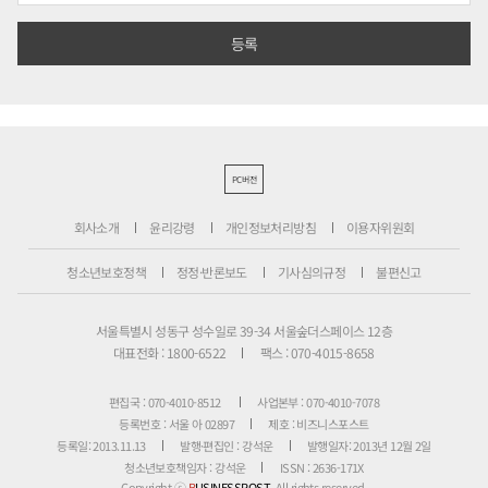
PC버전
회사소개
윤리강령
개인정보처리방침
이용자위원회
청소년보호정책
정정·반론보도
기사심의규정
불편신고
서울특별시 성동구 성수일로 39-34 서울숲더스페이스 12층
대표전화 : 1800-6522
팩스 : 070-4015-8658
편집국 : 070-4010-8512
사업본부 : 070-4010-7078
등록번호 : 서울 아 02897
제호 : 비즈니스포스트
등록일: 2013.11.13
발행·편집인 : 강석운
발행일자: 2013년 12월 2일
청소년보호책임자 : 강석운
ISSN : 2636-171X
Copyright ⓒ
B
USINESSPOST
. All rights reserved.