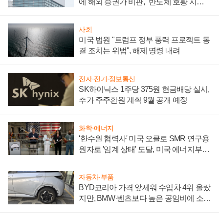
에 해외 증권가 비판, "반도체 호황 지속
성 의문"
사회
미국 법원 "트럼프 정부 풍력 프로젝트 동
결 조치는 위법", 해제 명령 내려
전자·전기·정보통신
SK하이닉스 1주당 375원 현금배당 실시,
추가 주주환원 계획 9월 공개 예정
화학·에너지
'한수원 협력사' 미국 오클로 SMR 연구용
원자로 '임계 상태' 도달, 미국 에너지부
"중요한 이정표"
자동차·부품
BYD코리아 가격 앞세워 수입차 4위 올랐
지만, BMW·벤츠보다 높은 공임비에 소비
자 불만 폭발