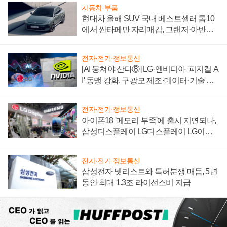
자동차·부품
현대차 올해 SUV 국내 베스트셀러 톱10
에서 싼타페만 자리매김, 그랜저·아반떼
'세단 쌍끌이'로 내수 방어
전자·전기·정보통신
[AI 뭉쳐야 산다⑧] LG·엔비디아 '피지컬 A
I' 동맹 강화, 구광모 제조·데이터·기술 결
집해 종합 로보틱스 기업으로
전자·전기·정보통신
아이폰18 '메모리 부족'에 출시 지연되나,
삼성디스플레이 LG디스플레이 LG이노
텍 '탈애플' 수익 다각화 속도
전자·전기·정보통신
삼성전자 넷리스트와 특허분쟁 매듭, 5년
동안 최대 1.3조 라이선스비 지급