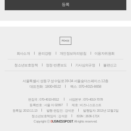
PC버전
회사소개
윤리강령
개인정보처리방침
이용자위원회
청소년보호정책
정정·반론보도
기사심의규정
불편신고
서울특별시 성동구 성수일로 39-34 서울숲더스페이스 12층
대표전화 : 1800-6522
팩스 : 070-4015-8658
편집국 : 070-4010-8512
사업본부 : 070-4010-7078
등록번호 : 서울 아 02897
제호 : 비즈니스포스트
등록일: 2013.11.13
발행·편집인 : 강석운
발행일자: 2013년 12월 2일
청소년보호책임자 : 강석운
ISSN : 2636-171X
Copyright ⓒ
B
USINESSPOST
. All rights reserved.