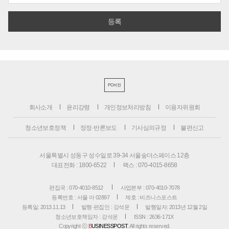
PC버전
회사소개
윤리강령
개인정보처리방침
이용자위원회
청소년보호정책
정정·반론보도
기사심의규정
불편신고
서울특별시 성동구 성수일로 39-34 서울숲더스페이스 12층
대표전화 : 1800-6522
팩스 : 070-4015-8658
편집국 : 070-4010-8512
사업본부 : 070-4010-7078
등록번호 : 서울 아 02897
제호 : 비즈니스포스트
등록일: 2013.11.13
발행·편집인 : 강석운
발행일자: 2013년 12월 2일
청소년보호책임자 : 강석운
ISSN : 2636-171X
Copyright ⓒ
B
USINESSPOST
. All rights reserved.