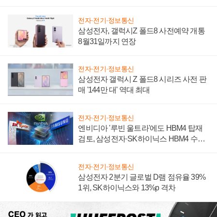
설 재추진하나
전자·전기·정보통신
삼성전자, 갤럭시Z 폴드8 사전예약 개통
8월31일까지 연장
전자·전기·정보통신
삼성전자 갤럭시 Z 폴드8 시리즈 사전 판
매 '144만 대' 역대 최대
전자·전기·정보통신
엔비디아 '루빈 울트라'에도 HBM4 탑재
검토, 삼성전자·SK하이닉스 HBM4 수율
에 주도권 갈린다
전자·전기·정보통신
삼성전자 2분기 글로벌 D램 점유율 39%
1위, SK하이닉스와 13%p 격차