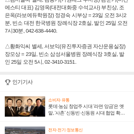
에스티 대표) 김영옥(대전대화중 수석교사) 부친상, 조
은옥(라보에듀학원장) 정경숙 시부상 = 23일 오전 3시2
분, 빈소 대전 한국병원 장례식장 2호실, 발인 25일 오전
7시30분, 042-638-4440.
△황화익씨 별세, 서보익(유진투자증권 자산운용실장)
장모상 = 23일, 빈소 삼성서울병원 장례식장 3호실, 발
인 25일 오전 5시, 02-3410-3151.
인기기사
소비자·유통
롯데·농심 창업주 시대 '라면 앙금'은 옛
말, '사촌' 신동빈·신동원 시대 협업 확대
일로
전자·전기·정보통신