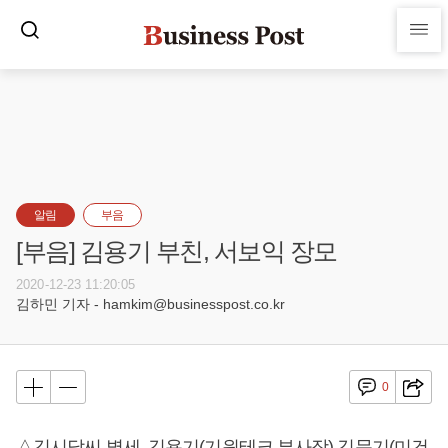
알림
부음
[부음] 김용기 부친, 서보익 장모
2020-12-23 11:20:05
김하민 기자 - hamkim@businesspost.co.kr
0
△김시달씨 별세, 김용기(기원테크 부사장) 김문기(미건