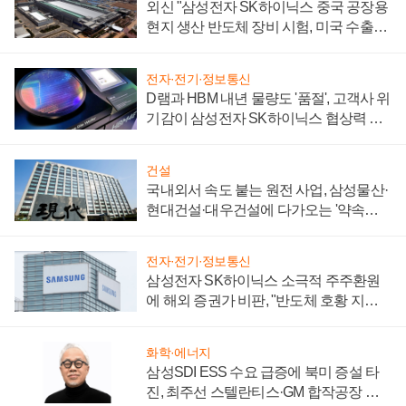
외신 "삼성전자 SK하이닉스 중국 공장용
현지 생산 반도체 장비 시험, 미국 수출통
제 대비"
전자·전기·정보통신
D램과 HBM 내년 물량도 '품절', 고객사 위
기감이 삼성전자 SK하이닉스 협상력 더
키워
건설
국내외서 속도 붙는 원전 사업, 삼성물산·
현대건설·대우건설에 다가오는 '약속의
시간'
전자·전기·정보통신
삼성전자 SK하이닉스 소극적 주주환원
에 해외 증권가 비판, "반도체 호황 지속
성 의문"
화학·에너지
삼성SDI ESS 수요 급증에 북미 증설 타
진, 최주선 스텔란티스·GM 합작공장 건