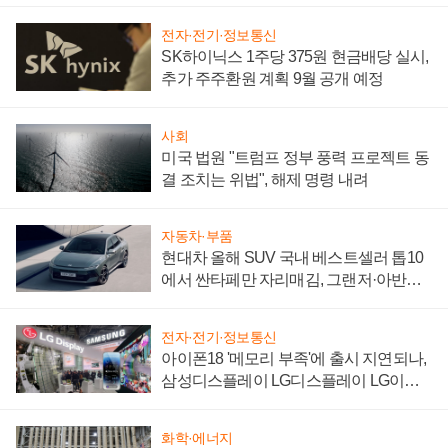
전자·전기·정보통신
SK하이닉스 1주당 375원 현금배당 실시,
추가 주주환원 계획 9월 공개 예정
사회
미국 법원 "트럼프 정부 풍력 프로젝트 동
결 조치는 위법", 해제 명령 내려
자동차·부품
현대차 올해 SUV 국내 베스트셀러 톱10
에서 싼타페만 자리매김, 그랜저·아반떼
'세단 쌍끌이'로 내수 방어
전자·전기·정보통신
아이폰18 '메모리 부족'에 출시 지연되나,
삼성디스플레이 LG디스플레이 LG이노
텍 '탈애플' 수익 다각화 속도
화학·에너지