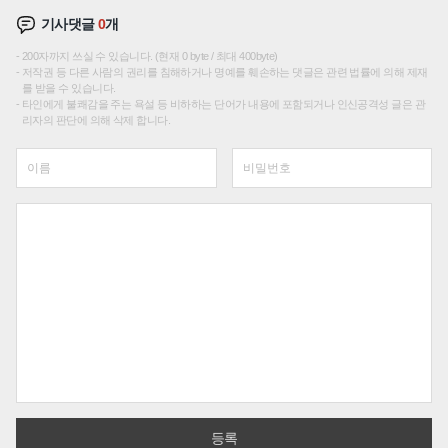
기사댓글
0
개
200자까지 쓰실 수 있습니다. (현재 0 byte / 최대 400byte)
저작권 등 다른 사람의 권리를 침해하거나 명예를 훼손하는 댓글은 관련 법률에 의해 제재
를 받을 수 있습니다.
타인에게 불쾌감을 주는 욕설 등 비하하는 단어가 내용에 포함되거나 인신공격성 글은 관
리자의 판단에 의해 삭제 합니다.