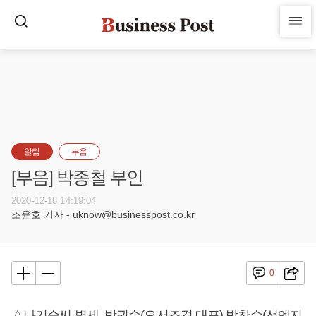
알림
부음
[부음] 박종철 부인
2020-12-18 14:19:04
조윤호 기자 - uknow@businesspost.co.kr
0
△나기순씨 별세, 박권수(오서조경 대표) 박찬수(선엔지