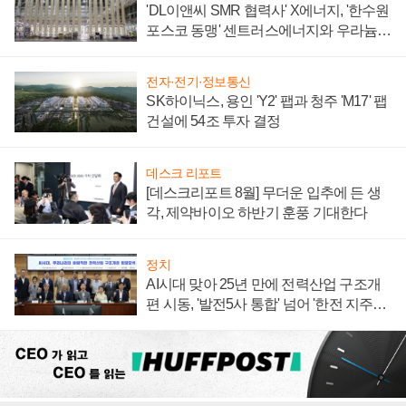
'DL이앤씨 SMR 협력사' X에너지, '한수원
포스코 동맹' 센트러스에너지와 우라늄
계약 체결
전자·전기·정보통신
SK하이닉스, 용인 'Y2' 팹과 청주 'M17' 팹
건설에 54조 투자 결정
데스크 리포트
[데스크리포트 8월] 무더운 입추에 든 생
각, 제약바이오 하반기 훈풍 기대한다
정치
AI시대 맞아 25년 만에 전력산업 구조개
편 시동, '발전5사 통합' 넘어 '한전 지주사'
재편론도