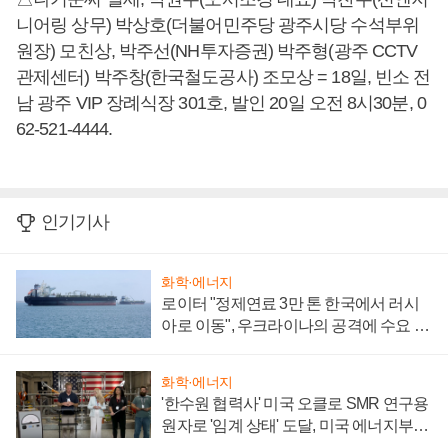
니어링 상무) 박상호(더불어민주당 광주시당 수석부위
원장) 모친상, 박주선(NH투자증권) 박주형(광주 CCTV
관제센터) 박주창(한국철도공사) 조모상 = 18일, 빈소 전
남 광주 VIP 장례식장 301호, 발인 20일 오전 8시30분, 0
62-521-4444.
인기기사
화학·에너지
로이터 "정제연료 3만 톤 한국에서 러시
아로 이동", 우크라이나의 공격에 수요 늘
어
화학·에너지
'한수원 협력사' 미국 오클로 SMR 연구용
원자로 '임계 상태' 도달, 미국 에너지부
"중요한 이정표"