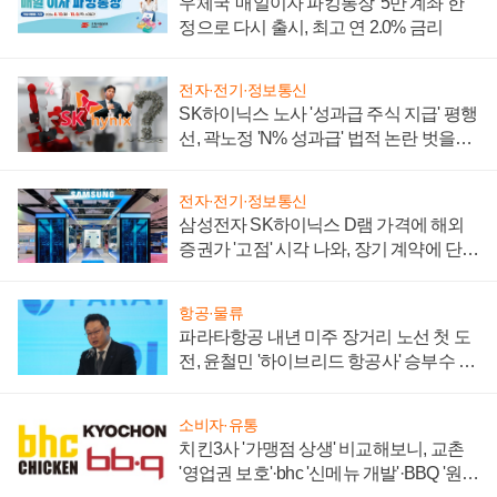
우체국 '매일이자 파킹통장' 5만 계좌 한
정으로 다시 출시, 최고 연 2.0% 금리
전자·전기·정보통신
SK하이닉스 노사 '성과급 주식 지급' 평행
선, 곽노정 'N% 성과급' 법적 논란 벗을지
주목
전자·전기·정보통신
삼성전자 SK하이닉스 D램 가격에 해외
증권가 '고점' 시각 나와, 장기 계약에 단점
부각
항공·물류
파라타항공 내년 미주 장거리 노선 첫 도
전, 윤철민 '하이브리드 항공사' 승부수 통
할까
소비자·유통
치킨3사 '가맹점 상생' 비교해보니, 교촌
'영업권 보호'·bhc '신메뉴 개발'·BBQ '원가