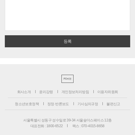
PC버전
회사소개
윤리강령
개인정보처리방침
이용자위원회
청소년보호정책
정정·반론보도
기사심의규정
불편신고
서울특별시 성동구 성수일로 39-34 서울숲더스페이스 12층
대표전화 : 1800-6522
팩스 : 070-4015-8658