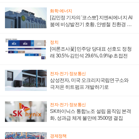
부담'
화학·에너지
[김민정 기자의 '코스뽀'] 지엔씨에너지 AI
붐에 비상발전기 호황, 안병철 친환경 에
너지 발전전문기업 향한다
정치
[여론조사꽃] 민주당 당대표 선호도 정청
래 30.5%·김민석 29.6%, 0.9%p 초접전
전자·전기·정보통신
삼성전자, 미국 오크리지국립연구소와
극저온 히트펌프 개발하기로
전자·전기·정보통신
SK하이닉스 통합노조 설립 움직임 본격
화, 성과급 체계 불만에 3500명 결집
경제정책