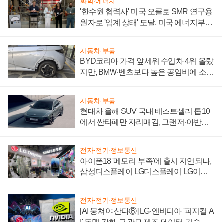
화학·에너지
'한수원 협력사' 미국 오클로 SMR 연구용
원자로 '임계 상태' 도달, 미국 에너지부
"중요한 이정표"
자동차·부품
BYD코리아 가격 앞세워 수입차 4위 올랐
지만, BMW·벤츠보다 높은 공임비에 소비
자 불만 폭발
자동차·부품
현대차 올해 SUV 국내 베스트셀러 톱10
에서 싼타페만 자리매김, 그랜저·아반떼
'세단 쌍끌이'로 내수 방어
전자·전기·정보통신
아이폰18 '메모리 부족'에 출시 지연되나,
삼성디스플레이 LG디스플레이 LG이노
텍 '탈애플' 수익 다각화 속도
전자·전기·정보통신
[AI 뭉쳐야 산다⑧] LG·엔비디아 '피지컬 A
I' 동맹 강화, 구광모 제조·데이터·기술 결