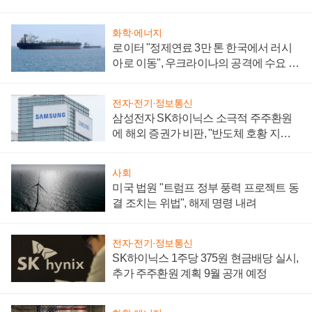
화학·에너지
로이터 "정제연료 3만 톤 한국에서 러시
아로 이동", 우크라이나의 공격에 수요 늘
어
전자·전기·정보통신
삼성전자 SK하이닉스 소극적 주주환원
에 해외 증권가 비판, "반도체 호황 지속
성 의문"
사회
미국 법원 "트럼프 정부 풍력 프로젝트 동
결 조치는 위법", 해제 명령 내려
전자·전기·정보통신
SK하이닉스 1주당 375원 현금배당 실시,
추가 주주환원 계획 9월 공개 예정