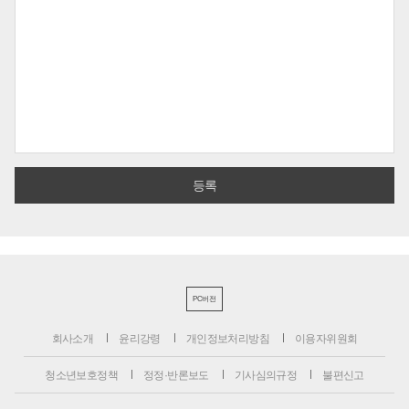
PC버전
회사소개
윤리강령
개인정보처리방침
이용자위원회
청소년보호정책
정정·반론보도
기사심의규정
불편신고