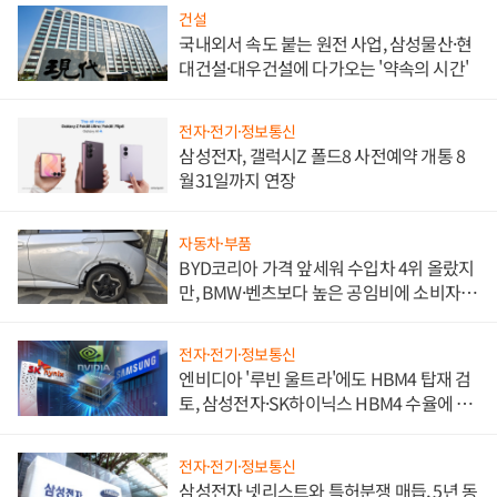
건설
국내외서 속도 붙는 원전 사업, 삼성물산·현
대건설·대우건설에 다가오는 '약속의 시간'
전자·전기·정보통신
삼성전자, 갤럭시Z 폴드8 사전예약 개통 8
월31일까지 연장
자동차·부품
BYD코리아 가격 앞세워 수입차 4위 올랐지
만, BMW·벤츠보다 높은 공임비에 소비자
불만 폭발
전자·전기·정보통신
엔비디아 '루빈 울트라'에도 HBM4 탑재 검
토, 삼성전자·SK하이닉스 HBM4 수율에 주
도권 갈린다
전자·전기·정보통신
삼성전자 넷리스트와 특허분쟁 매듭, 5년 동