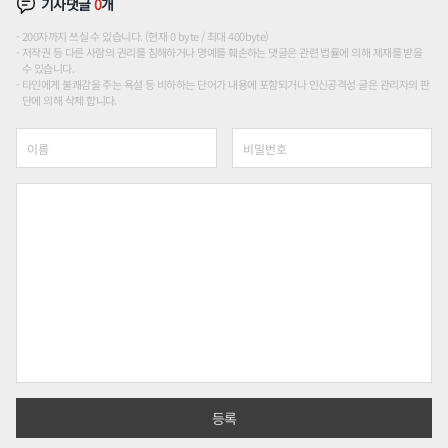
기사댓글
0
개
200자까지 쓰실 수 있습니다. (현재 0 byte / 최대 400byte)
저작권 등 다른 사람의 권리를 침해하거나 명예를 훼손하는 댓글은 관련 법률에 의해 제재를 받을
수 있습니다.
타인에게 불쾌감을 주는 욕설 등 비하하는 단어가 내용에 포함되거나 인신공격성 글은 관리자의 판
단에 의해 삭제 합니다.