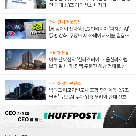
안 최대 1.3조 라이선스비 지급
전자·전기·정보통신
[AI 뭉쳐야 산다⑧] LG·엔비디아 '피지컬 AI'
동맹 강화, 구광모 제조·데이터·기술 결집
해 종합 로보틱스 기업으로
소비자·유통
이부진 야심작 '신라스테이' 서울신라호텔
보다 잘 나가, 평택·주문진·해남·건대로 성
장판 더 넓힌다
인터넷·게임·콘텐츠
빅테크 메모리반도체 포함 장기계약 '2.7조
달러' 규모, AI 투자 위축 우려와 반대 신호