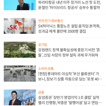
파라타항공 내년 미주 장거리 노선 첫 도전,
윤철민 '하이브리드 항공사' 승부수 통할까
전자·전기·정보통신
SK하이닉스 통합노조 설립 움직임 본격화,
성과급 체계 불만에 3500명 결집
공기업
강원랜드 정책 불확실성에 중장기 비전 '흔
들', 신임 사장의 정부 설득 과제 무거워져
소비자·유통
[현장] 롯데마트 야심작 '부산 물류센터' 가
보니, 장보기 상품 자동으로 담는 '로봇 400
대' 장관
금융
삼섬증권 '상반기 영업이익 1조 클럽' 실적
랠리 진행형, 박종문 '발행어음' 달고 연임 향