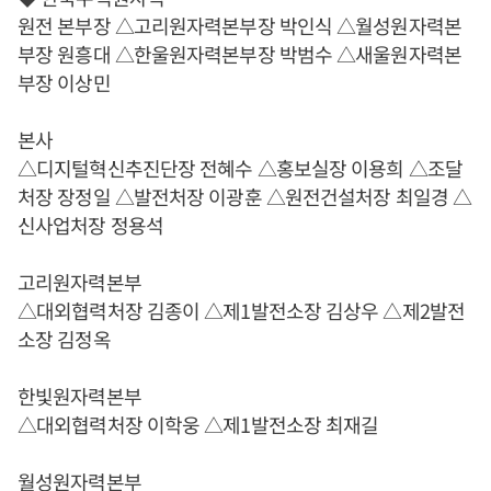
원전 본부장 △고리원자력본부장 박인식 △월성원자력본
부장 원흥대 △한울원자력본부장 박범수 △새울원자력본
부장 이상민
본사
△디지털혁신추진단장 전혜수 △홍보실장 이용희 △조달
처장 장정일 △발전처장 이광훈 △원전건설처장 최일경 △
신사업처장 정용석
고리원자력본부
△대외협력처장 김종이 △제1발전소장 김상우 △제2발전
소장 김정옥
한빛원자력본부
△대외협력처장 이학웅 △제1발전소장 최재길
월성원자력본부