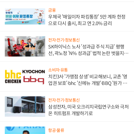
금융
우체국 '매일이자 파킹통장' 5만 계좌 한정
으로 다시 출시, 최고 연 2.0% 금리
전자·전기·정보통신
SK하이닉스 노사 '성과급 주식 지급' 평행
선, 곽노정 'N% 성과급' 법적 논란 벗을지 주
목
소비자·유통
치킨3사 '가맹점 상생' 비교해보니, 교촌 '영
업권 보호'·bhc '신메뉴 개발'·BBQ '원가 부
담'
전자·전기·정보통신
삼성전자, 미국 오크리지국립연구소와 극저
온 히트펌프 개발하기로
항공·물류