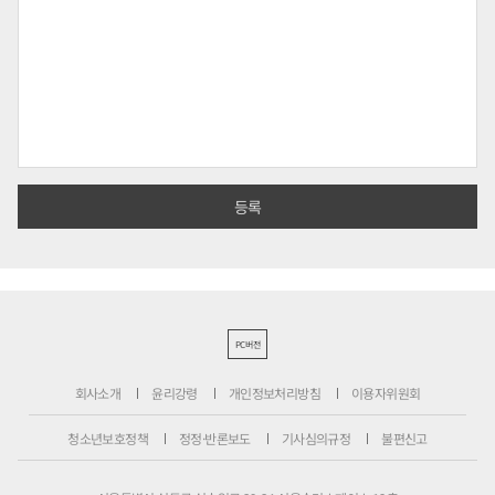
PC버전
회사소개
윤리강령
개인정보처리방침
이용자위원회
청소년보호정책
정정·반론보도
기사심의규정
불편신고