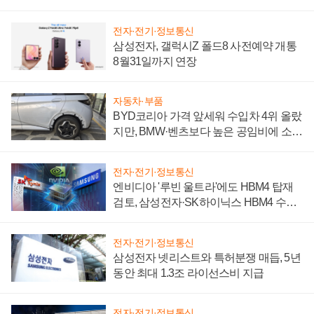
전자·전기·정보통신
삼성전자, 갤럭시Z 폴드8 사전예약 개통
8월31일까지 연장
자동차·부품
BYD코리아 가격 앞세워 수입차 4위 올랐
지만, BMW·벤츠보다 높은 공임비에 소비
자 불만 폭발
전자·전기·정보통신
엔비디아 '루빈 울트라'에도 HBM4 탑재
검토, 삼성전자·SK하이닉스 HBM4 수율
에 주도권 갈린다
전자·전기·정보통신
삼성전자 넷리스트와 특허분쟁 매듭, 5년
동안 최대 1.3조 라이선스비 지급
전자·전기·정보통신