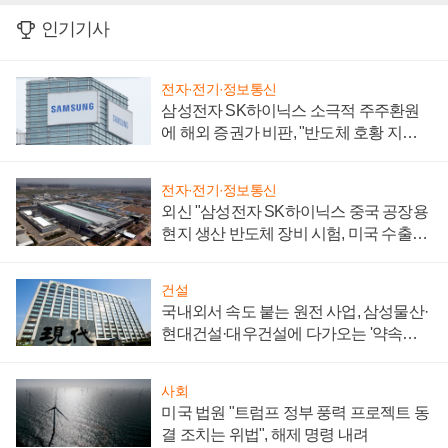
인기기사
전자·전기·정보통신
삼성전자 SK하이닉스 소극적 주주환원
에 해외 증권가 비판, "반도체 호황 지속
성 의문"
전자·전기·정보통신
외신 "삼성전자 SK하이닉스 중국 공장용
현지 생산 반도체 장비 시험, 미국 수출통
제 대비"
건설
국내외서 속도 붙는 원전 사업, 삼성물산·
현대건설·대우건설에 다가오는 '약속의
시간'
사회
미국 법원 "트럼프 정부 풍력 프로젝트 동
결 조치는 위법", 해제 명령 내려