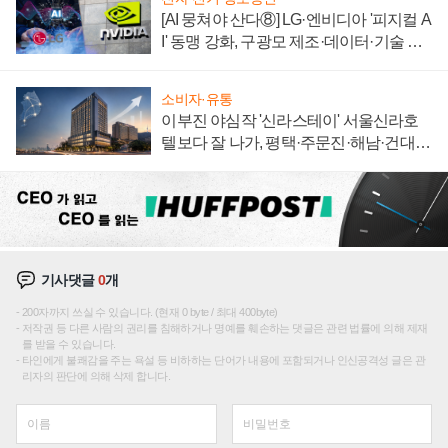
[AI 뭉쳐야 산다⑧] LG·엔비디아 '피지컬 A
I' 동맹 강화, 구광모 제조·데이터·기술 결
집해 종합 로보틱스 기업으로
소비자·유통
이부진 야심작 '신라스테이' 서울신라호
텔보다 잘 나가, 평택·주문진·해남·건대로
성장판 더 넓힌다
기사댓글
0
개
200자까지 쓰실 수 있습니다. (현재 0 byte / 최대 400byte)
저작권 등 다른 사람의 권리를 침해하거나 명예를 훼손하는 댓글은 관련 법률에 의해 제재
를 받을 수 있습니다.
타인에게 불쾌감을 주는 욕설 등 비하하는 단어가 내용에 포함되거나 인신공격성 글은 관
리자의 판단에 의해 삭제 합니다.