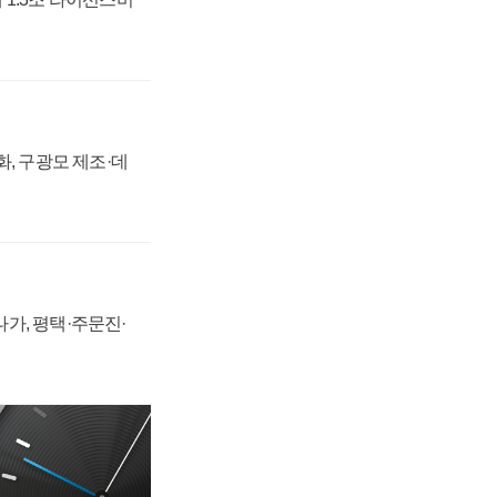
강화, 구광모 제조·데
가, 평택·주문진·