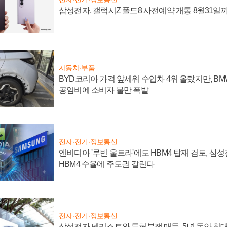
삼성전자, 갤럭시Z 폴드8 사전예약 개통 8월31일
자동차·부품
BYD코리아 가격 앞세워 수입차 4위 올랐지만, B
공임비에 소비자 불만 폭발
전자·전기·정보통신
엔비디아 '루빈 울트라'에도 HBM4 탑재 검토, 삼
HBM4 수율에 주도권 갈린다
전자·전기·정보통신
삼성전자 넷리스트와 특허분쟁 매듭, 5년 동안 최대