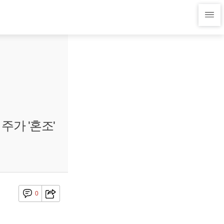
주가 '혼조'
0