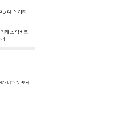
끝냈다. 에이티
화폐거래소 업비트
자]
가 비판, "반도체