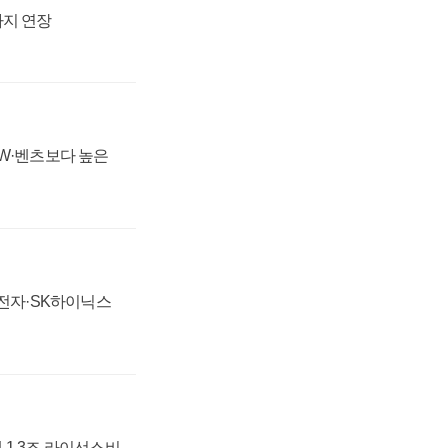
까지 연장
MW·벤츠보다 높은
성전자·SK하이닉스
 1.3조 라이선스비