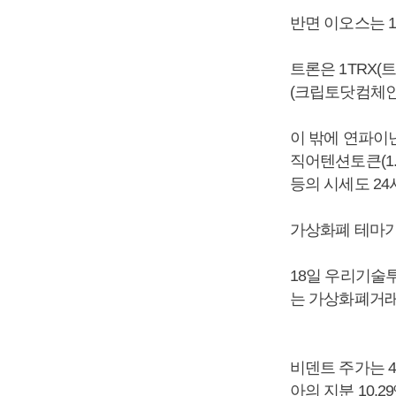
반면 이오스는 1
트론은 1TRX(
(크립토닷컴체인 
이 밖에 연파이낸스
직어텐션토큰(1.29
등의 시세도 24
가상화폐 테마기
18일 우리기술투
는 가상화폐거래
비덴트 주가는 4
아의 지분 10.