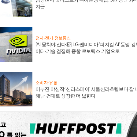
지급
전자·전기·정보통신
[AI 뭉쳐야 산다⑧] LG·엔비디아 '피지컬 AI' 동맹 
이터·기술 결집해 종합 로보틱스 기업으로
소비자·유통
이부진 야심작 '신라스테이' 서울신라호텔보다 잘 나
해남·건대로 성장판 더 넓힌다