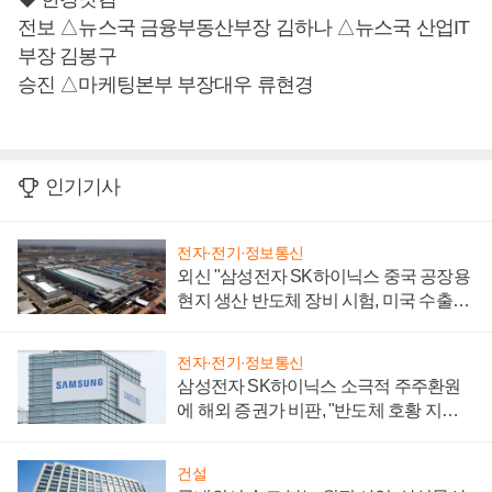
전보 △뉴스국 금융부동산부장 김하나 △뉴스국 산업IT
부장 김봉구
승진 △마케팅본부 부장대우 류현경
인기기사
전자·전기·정보통신
외신 "삼성전자 SK하이닉스 중국 공장용
현지 생산 반도체 장비 시험, 미국 수출통
제 대비"
전자·전기·정보통신
삼성전자 SK하이닉스 소극적 주주환원
에 해외 증권가 비판, "반도체 호황 지속
성 의문"
건설