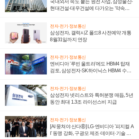
국내외서 속도 붙는 원전 사업, 삼성물산·
현대건설·대우건설에 다가오는 '약속의
시간'
전자·전기·정보통신
삼성전자, 갤럭시Z 폴드8 사전예약 개통
8월31일까지 연장
전자·전기·정보통신
엔비디아 '루빈 울트라'에도 HBM4 탑재
검토, 삼성전자·SK하이닉스 HBM4 수율
에 주도권 갈린다
전자·전기·정보통신
삼성전자 넷리스트와 특허분쟁 매듭, 5년
동안 최대 1.3조 라이선스비 지급
전자·전기·정보통신
[AI 뭉쳐야 산다⑧] LG·엔비디아 '피지컬 A
I' 동맹 강화, 구광모 제조·데이터·기술 결