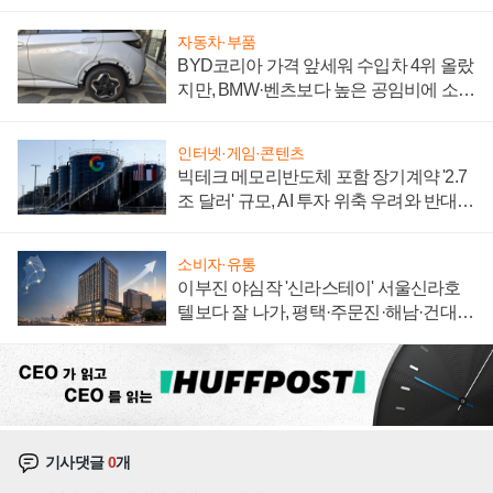
집해 종합 로보틱스 기업으로
자동차·부품
BYD코리아 가격 앞세워 수입차 4위 올랐
지만, BMW·벤츠보다 높은 공임비에 소비
자 불만 폭발
인터넷·게임·콘텐츠
빅테크 메모리반도체 포함 장기계약 '2.7
조 달러' 규모, AI 투자 위축 우려와 반대
신호
소비자·유통
이부진 야심작 '신라스테이' 서울신라호
텔보다 잘 나가, 평택·주문진·해남·건대로
성장판 더 넓힌다
기사댓글
0
개