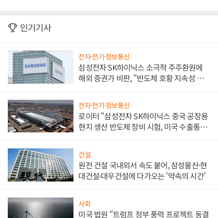
인기기사
전자·전기·정보통신
삼성전자 SK하이닉스 소극적 주주환원에
해외 증권가 비판, "반도체 호황 지속성 의
문"
전자·전기·정보통신
로이터 "삼성전자 SK하이닉스 중국 공장용
현지 생산 반도체 장비 시험, 미국 수출통제
대비"
건설
원전 건설 국내외서 속도 붙어, 삼성물산·현
대건설·대우건설에 다가오는 '약속의 시간'
사회
미국 법원 "트럼프 정부 풍력 프로젝트 동결