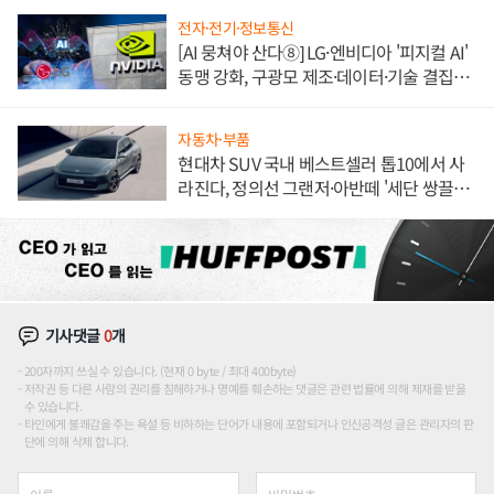
전자·전기·정보통신
[AI 뭉쳐야 산다⑧] LG·엔비디아 '피지컬 AI'
동맹 강화, 구광모 제조·데이터·기술 결집
해 종합 로보틱스 기업으로
자동차·부품
현대차 SUV 국내 베스트셀러 톱10에서 사
라진다, 정의선 그랜저·아반떼 '세단 쌍끌
이'로 내수 방어
기사댓글
0
개
200자까지 쓰실 수 있습니다. (현재 0 byte / 최대 400byte)
저작권 등 다른 사람의 권리를 침해하거나 명예를 훼손하는 댓글은 관련 법률에 의해 제재를 받을
수 있습니다.
타인에게 불쾌감을 주는 욕설 등 비하하는 단어가 내용에 포함되거나 인신공격성 글은 관리자의 판
단에 의해 삭제 합니다.