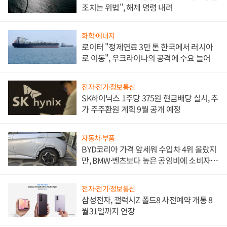
조치는 위법", 해제 명령 내려
화학·에너지
로이터 "정제연료 3만 톤 한국에서 러시아
로 이동", 우크라이나의 공격에 수요 늘어
전자·전기·정보통신
SK하이닉스 1주당 375원 현금배당 실시, 추
가 주주환원 계획 9월 공개 예정
자동차·부품
BYD코리아 가격 앞세워 수입차 4위 올랐지
만, BMW·벤츠보다 높은 공임비에 소비자
불만 폭발
전자·전기·정보통신
삼성전자, 갤럭시Z 폴드8 사전예약 개통 8
월31일까지 연장