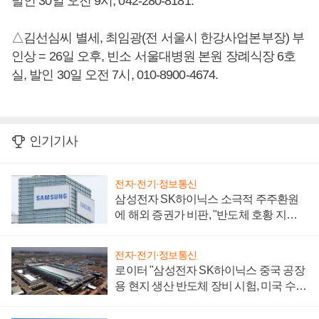
발인 30일 오전 9시, 042-280-8181.
△김선심씨 별세, 최임광(전 서울시 한강사업본부장) 부
인상 = 26일 오후, 빈소 서울대병원 본원 장례식장 6호
실, 발인 30일 오전 7시, 010-8900-4674.
인기기사
전자·전기·정보통신
삼성전자 SK하이닉스 소극적 주주환원
에 해외 증권가 비판, "반도체 호황 지속
성 의문"
전자·전기·정보통신
로이터 "삼성전자 SK하이닉스 중국 공장
용 현지 생산 반도체 장비 시험, 미국 수출
통제 대비"