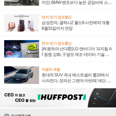
지만, BMW·벤츠보다 높은 공임비에 소비
자 불만 폭발
전자·전기·정보통신
삼성전자, 갤럭시Z 폴드8 사전예약 개통
8월31일까지 연장
전자·전기·정보통신
[AI 뭉쳐야 산다⑧] LG·엔비디아 '피지컬 A
I' 동맹 강화, 구광모 제조·데이터·기술 결
집해 종합 로보틱스 기업으로
자동차·부품
현대차 SUV 국내 베스트셀러 톱10에서
사라진다, 정의선 그랜저·아반떼 '세단 쌍
끌이'로 내수 방어