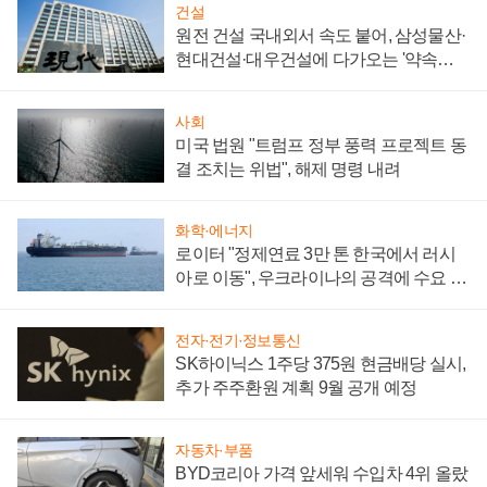
건설
원전 건설 국내외서 속도 붙어, 삼성물산·
현대건설·대우건설에 다가오는 '약속의
시간'
사회
미국 법원 "트럼프 정부 풍력 프로젝트 동
결 조치는 위법", 해제 명령 내려
화학·에너지
로이터 "정제연료 3만 톤 한국에서 러시
아로 이동", 우크라이나의 공격에 수요 늘
어
전자·전기·정보통신
SK하이닉스 1주당 375원 현금배당 실시,
추가 주주환원 계획 9월 공개 예정
자동차·부품
BYD코리아 가격 앞세워 수입차 4위 올랐