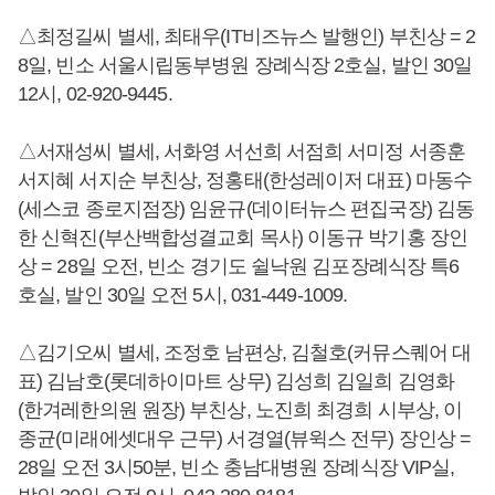
△최정길씨 별세, 최태우(IT비즈뉴스 발행인) 부친상 = 2
8일, 빈소 서울시립동부병원 장례식장 2호실, 발인 30일
12시, 02-920-9445.
△서재성씨 별세, 서화영 서선희 서점희 서미정 서종훈
서지혜 서지순 부친상, 정홍태(한성레이저 대표) 마동수
(세스코 종로지점장) 임윤규(데이터뉴스 편집국장) 김동
한 신혁진(부산백합성결교회 목사) 이동규 박기홍 장인
상 = 28일 오전, 빈소 경기도 쉴낙원 김포장례식장 특6
호실, 발인 30일 오전 5시, 031-449-1009.
△김기오씨 별세, 조정호 남편상, 김철호(커뮤스퀘어 대
표) 김남호(롯데하이마트 상무) 김성희 김일희 김영화
(한겨레한의원 원장) 부친상, 노진희 최경희 시부상, 이
종균(미래에셋대우 근무) 서경열(뷰윅스 전무) 장인상 =
28일 오전 3시50분, 빈소 충남대병원 장례식장 VIP실,