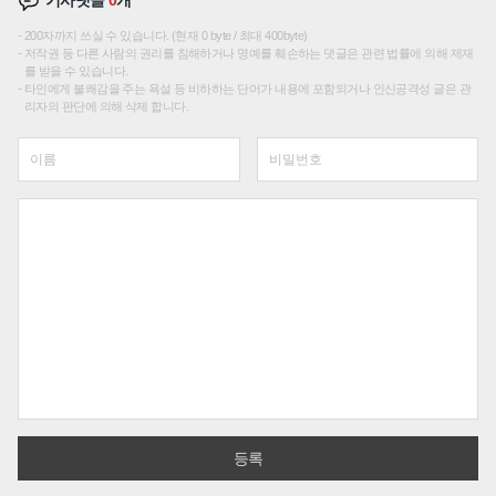
기사댓글
0
개
200자까지 쓰실 수 있습니다. (현재 0 byte / 최대 400byte)
저작권 등 다른 사람의 권리를 침해하거나 명예를 훼손하는 댓글은 관련 법률에 의해 제재
를 받을 수 있습니다.
타인에게 불쾌감을 주는 욕설 등 비하하는 단어가 내용에 포함되거나 인신공격성 글은 관
리자의 판단에 의해 삭제 합니다.