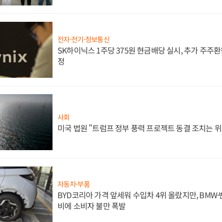
전자·전기·정보통신
SK하이닉스 1주당 375원 현금배당 실시, 추가 주주환
정
사회
미국 법원 "트럼프 정부 풍력 프로젝트 동결 조치는 위
자동차·부품
BYD코리아 가격 앞세워 수입차 4위 올랐지만, BMW
비에 소비자 불만 폭발