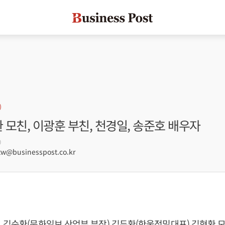
환 모친, 이광훈 부친, 천경일, 송준호 배우자
0
@businesspost.co.kr
 김순환(문화일보 산업부 부장) 김두환(한울정밀대표) 김형환 모