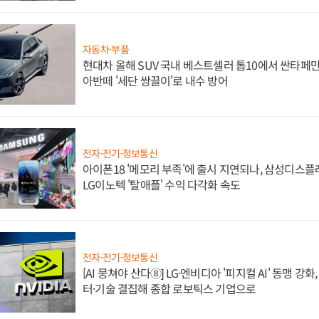
자동차·부품
현대차 올해 SUV 국내 베스트셀러 톱10에서 싼타페만
아반떼 '세단 쌍끌이'로 내수 방어
전자·전기·정보통신
아이폰18 '메모리 부족'에 출시 지연되나, 삼성디스
LG이노텍 '탈애플' 수익 다각화 속도
전자·전기·정보통신
[AI 뭉쳐야 산다⑧] LG·엔비디아 '피지컬 AI' 동맹 강
터·기술 결집해 종합 로보틱스 기업으로