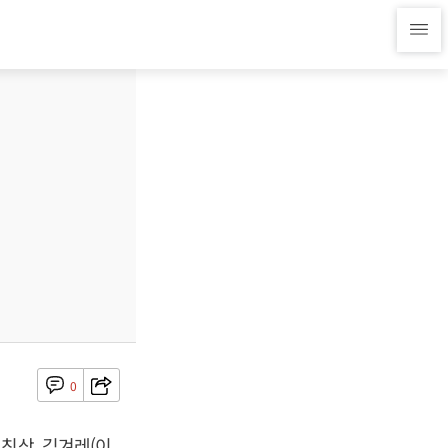
0
친상, 김겨레(이