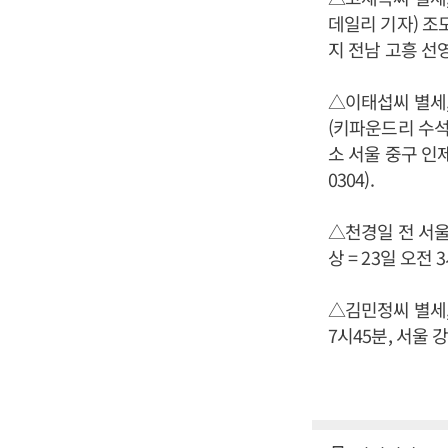
데일리 기자) 조모
지 전남 고흥 선영, 
△이태섭씨 별세,
(키파운드리 수석)
소 서울 중구 인제대
0304).
△천경일 전 서울
상 = 23일 오전 
△김민정씨 별세,
7시45분, 서울 강