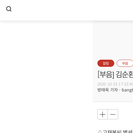
알림
부음
[부음] 김순
2020-10-23 17:23:4
방태욱 기자 - bangtw
△고재복씨 별세,