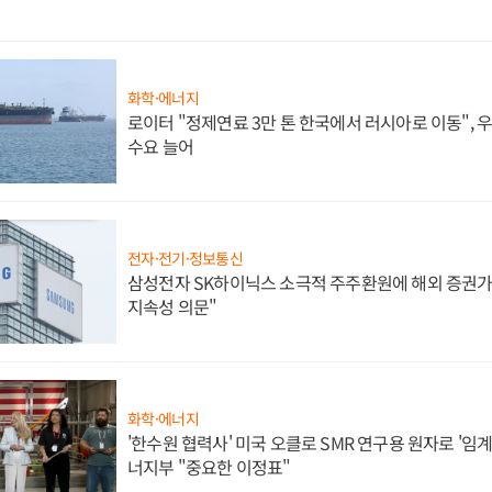
화학·에너지
로이터 "정제연료 3만 톤 한국에서 러시아로 이동",
수요 늘어
전자·전기·정보통신
삼성전자 SK하이닉스 소극적 주주환원에 해외 증권가 
지속성 의문"
화학·에너지
'한수원 협력사' 미국 오클로 SMR 연구용 원자로 '임계 
너지부 "중요한 이정표"