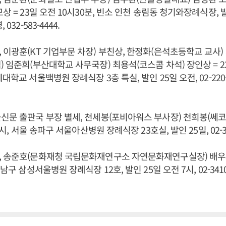
상 = 23일 오전 10시30분, 빈소 인천 송림동 청기와장례식장, 발인
032-583-4444.
 이광훈(KT 기업부문 차장) 부친상, 한정화(은석초등학교 교사)
 임준희(부산대학교 사무국장) 최용석(코스콤 차석) 장인상 = 23
학교 서울백병원 장례식장 3층 특실, 발인 25일 오전, 02-220-04
신문 출판국 부장 별세, 천세봉(포비아워스 부사장) 천희봉(쎄코 
3시, 서울 송파구 서울아산병원 장례식장 23호실, 발인 25일, 02-30
 송준호(문화재청 국립문화재연구소 자연문화재연구실장) 배우자
남구 삼성서울병원 장례식장 12호, 발인 25일 오전 7시, 02-3410-