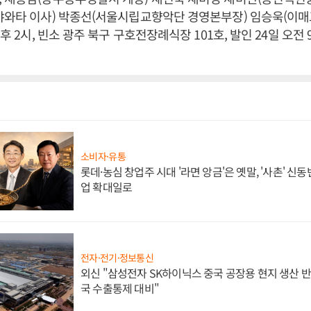
야와타 이사) 박종선(서울시립교향악단 경영본부장) 임승욱(이매
후 2시, 빈소 광주 북구 구호전장례식장 101호, 발인 24일 오전 9시,
소비자·유통
롯데·농심 창업주 시대 '라면 앙금'은 옛말, '사촌' 신
업 확대일로
전자·전기·정보통신
외신 "삼성전자 SK하이닉스 중국 공장용 현지 생산 반
국 수출통제 대비"