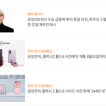
화학·에너지
삼성SDI ESS 수요 급증에 북미 증설 타진, 최주선 
장 건설 재추진하나
전자·전기·정보통신
삼성전자, 갤럭시Z 폴드8 사전예약 개통 8월31일까
전자·전기·정보통신
삼성전자 갤럭시 Z 폴드8 시리즈 사전 판매 '144만 대