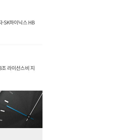
자·SK하이닉스 HB
.3조 라이선스비 지