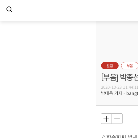
알림
부음
[부음] 박종
2020-10-23 11:44:1
방태욱 기자 - bangtw
△한순향씨 별세,