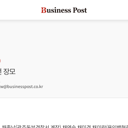
선 장모
1
@businesspost.co.kr
 채종남(광주동부경찰서 계장) 채연숙 채미경 채미란(용인백현중