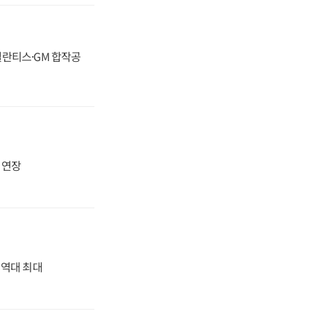
스텔란티스·GM 합작공
지 연장
' 역대 최대