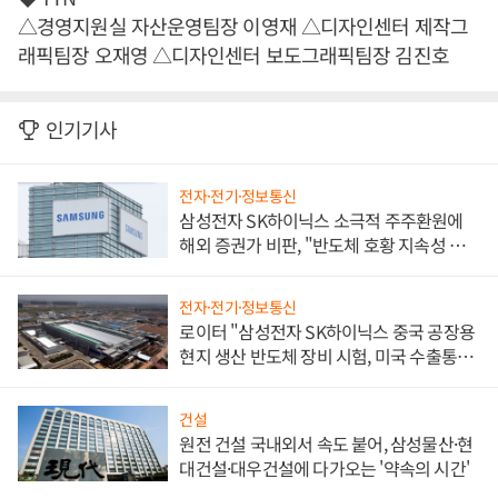
△경영지원실 자산운영팀장 이영재 △디자인센터 제작그
래픽팀장 오재영 △디자인센터 보도그래픽팀장 김진호
인기기사
전자·전기·정보통신
삼성전자 SK하이닉스 소극적 주주환원에
해외 증권가 비판, "반도체 호황 지속성 의
문"
전자·전기·정보통신
로이터 "삼성전자 SK하이닉스 중국 공장용
현지 생산 반도체 장비 시험, 미국 수출통제
대비"
건설
원전 건설 국내외서 속도 붙어, 삼성물산·현
대건설·대우건설에 다가오는 '약속의 시간'