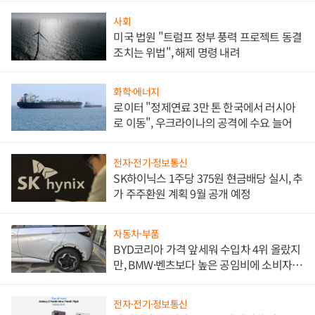
사회
미국 법원 "트럼프 정부 풍력 프로젝트 동결
조치는 위법", 해제 명령 내려
화학·에너지
로이터 "정제연료 3만 톤 한국에서 러시아
로 이동", 우크라이나의 공격에 수요 늘어
전자·전기·정보통신
SK하이닉스 1주당 375원 현금배당 실시, 추
가 주주환원 계획 9월 공개 예정
자동차·부품
BYD코리아 가격 앞세워 수입차 4위 올랐지
만, BMW·벤츠보다 높은 공임비에 소비자
불만 폭발
전자·전기·정보통신