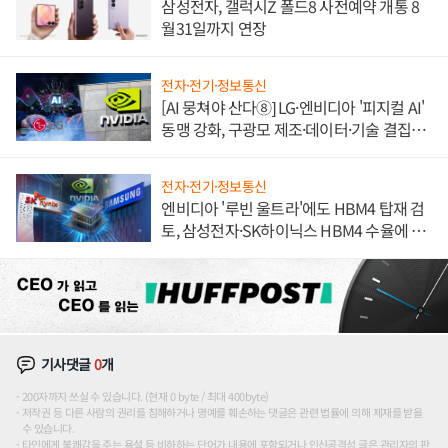
삼성전자, 갤럭시Z 폴드8 사전예약 개통 8
월31일까지 연장
전자·전기·정보통신
[AI 뭉쳐야 산다⑧] LG·엔비디아 '피지컬 AI'
동맹 강화, 구광모 제조·데이터·기술 결집
해 종합 로보틱스 기업으로
전자·전기·정보통신
엔비디아 '루빈 울트라'에도 HBM4 탑재 검
토, 삼성전자·SK하이닉스 HBM4 수율에 주
도권 갈린다
기사댓글
0
개
200자까지 쓰실 수 있습니다. (현재 0 byte / 최대 400byte)
저작권 등 다른 사람의 권리를 침해하거나 명예를 훼손하는 댓글은 관련 법률에 의해 제재를 받을
수 있습니다.
타인에게 불쾌감을 주는 욕설 등 비하하는 단어가 내용에 포함되거나 인신공격성 글은 관리자의 판