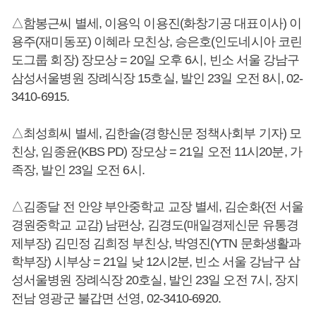
△함봉근씨 별세, 이용익 이용진(화창기공 대표이사) 이
용주(재미동포) 이혜라 모친상, 승은호(인도네시아 코린
도그룹 회장) 장모상 = 20일 오후 6시, 빈소 서울 강남구
삼성서울병원 장례식장 15호실, 발인 23일 오전 8시, 02-
3410-6915.
△최성희씨 별세, 김한솔(경향신문 정책사회부 기자) 모
친상, 임종윤(KBS PD) 장모상 = 21일 오전 11시20분, 가
족장, 발인 23일 오전 6시.
△김종달 전 안양 부안중학교 교장 별세, 김순화(전 서울
경원중학교 교감) 남편상, 김경도(매일경제신문 유통경
제부장) 김민정 김희정 부친상, 박영진(YTN 문화생활과
학부장) 시부상 = 21일 낮 12시2분, 빈소 서울 강남구 삼
성서울병원 장례식장 20호실, 발인 23일 오전 7시, 장지
전남 영광군 불갑면 선영, 02-3410-6920.