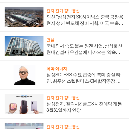
키워
전자·전기·정보통신
외신 "삼성전자 SK하이닉스 중국 공장용
현지 생산 반도체 장비 시험, 미국 수출통
제 대비"
건설
국내외서 속도 붙는 원전 사업, 삼성물산·
현대건설·대우건설에 다가오는 '약속의
시간'
화학·에너지
삼성SDI ESS 수요 급증에 북미 증설 타
진, 최주선 스텔란티스·GM 합작공장 건
설 재추진하나
전자·전기·정보통신
삼성전자, 갤럭시Z 폴드8 사전예약 개통
8월31일까지 연장
전자·전기·정보통신