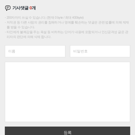
기사댓글
0
개
200자까지 쓰실 수 있습니다. (현재 0 byte / 최대 400byte)
저작권 등 다른 사람의 권리를 침해하거나 명예를 훼손하는 댓글은 관련 법률에 의해 제재
를 받을 수 있습니다.
타인에게 불쾌감을 주는 욕설 등 비하하는 단어가 내용에 포함되거나 인신공격성 글은 관
리자의 판단에 의해 삭제 합니다.