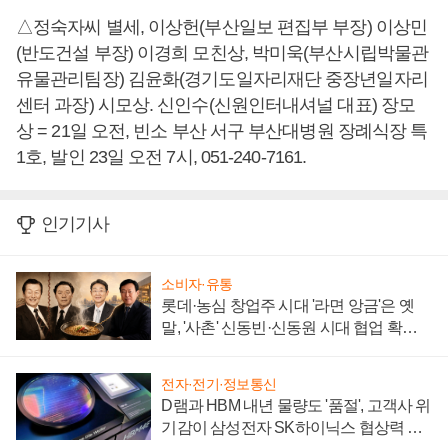
△정숙자씨 별세, 이상헌(부산일보 편집부 부장) 이상민
(반도건설 부장) 이경희 모친상, 박미욱(부산시립박물관
유물관리팀장) 김윤화(경기도일자리재단 중장년일자리
센터 과장) 시모상. 신인수(신원인터내셔널 대표) 장모
상 = 21일 오전, 빈소 부산 서구 부산대병원 장례식장 특
1호, 발인 23일 오전 7시, 051-240-7161.
인기기사
소비자·유통
롯데·농심 창업주 시대 '라면 앙금'은 옛
말, '사촌' 신동빈·신동원 시대 협업 확대
일로
전자·전기·정보통신
D램과 HBM 내년 물량도 '품절', 고객사 위
기감이 삼성전자 SK하이닉스 협상력 더