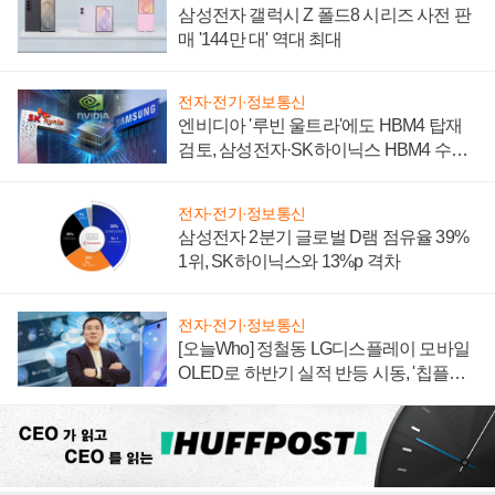
삼성전자 갤럭시 Z 폴드8 시리즈 사전 판
매 '144만 대' 역대 최대
전자·전기·정보통신
엔비디아 '루빈 울트라'에도 HBM4 탑재
검토, 삼성전자·SK하이닉스 HBM4 수율
에 주도권 갈린다
전자·전기·정보통신
삼성전자 2분기 글로벌 D램 점유율 39%
1위, SK하이닉스와 13%p 격차
전자·전기·정보통신
[오늘Who] 정철동 LG디스플레이 모바일
OLED로 하반기 실적 반등 시동, '칩플레
이션'에 가격 인하 압박은 부담