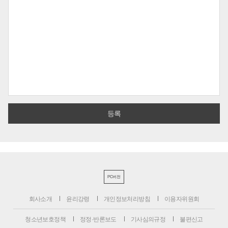
PC버전
회사소개
윤리강령
개인정보처리방침
이용자위원회
청소년보호정책
정정·반론보도
기사심의규정
불편신고