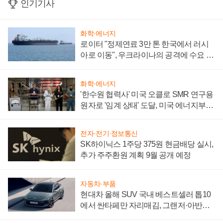
인기기사
화학·에너지
로이터 "정제연료 3만 톤 한국에서 러시
아로 이동", 우크라이나의 공격에 수요 늘
어
화학·에너지
'한수원 협력사' 미국 오클로 SMR 연구용
원자로 '임계 상태' 도달, 미국 에너지부
"중요한 이정표"
전자·전기·정보통신
SK하이닉스 1주당 375원 현금배당 실시,
추가 주주환원 계획 9월 공개 예정
자동차·부품
현대차 올해 SUV 국내 베스트셀러 톱10
에서 싼타페만 자리매김, 그랜저·아반떼
'세단 쌍끌이'로 내수 방어