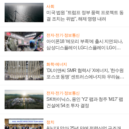
사회
미국 법원 "트럼프 정부 풍력 프로젝트 동
결 조치는 위법", 해제 명령 내려
전자·전기·정보통신
아이폰18 '메모리 부족'에 출시 지연되나,
삼성디스플레이 LG디스플레이 LG이노
텍 '탈애플' 수익 다각화 속도
화학·에너지
'DL이앤씨 SMR 협력사' X에너지, '한수원
포스코 동맹' 센트러스에너지와 우라늄
계약 체결
전자·전기·정보통신
SK하이닉스, 용인 'Y2' 팹과 청주 'M17' 팹
건설에 54조 투자 결정
정치
AI시대 맞아 25년 만에 전력산업 구조개