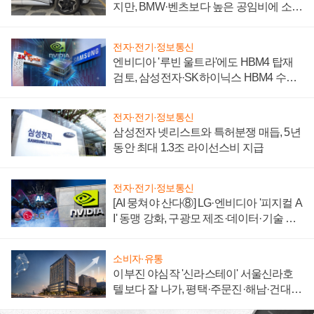
지만, BMW·벤츠보다 높은 공임비에 소비
자 불만 폭발
전자·전기·정보통신
엔비디아 '루빈 울트라'에도 HBM4 탑재
검토, 삼성전자·SK하이닉스 HBM4 수율
에 주도권 갈린다
전자·전기·정보통신
삼성전자 넷리스트와 특허분쟁 매듭, 5년
동안 최대 1.3조 라이선스비 지급
전자·전기·정보통신
[AI 뭉쳐야 산다⑧] LG·엔비디아 '피지컬 A
I' 동맹 강화, 구광모 제조·데이터·기술 결
집해 종합 로보틱스 기업으로
소비자·유통
이부진 야심작 '신라스테이' 서울신라호
텔보다 잘 나가, 평택·주문진·해남·건대로
성장판 더 넓힌다