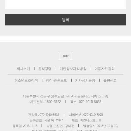
PC버전
회사소개
윤리강령
개인정보처리방침
이용자위원회
청소년보호정책
정정·반론보도
기사심의규정
불편신고
서울특별시 성동구 성수일로 39-34 서울숲더스페이스 12층
대표전화 : 1800-6522
팩스 : 070-4015-8658
편집국 : 070-4010-8512
사업본부 : 070-4010-7078
등록번호 : 서울 아 02897
제호 : 비즈니스포스트
등록일: 2013.11.13
발행·편집인 : 강석운
발행일자: 2013년 12월 2일