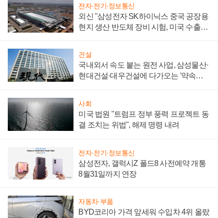
전자·전기·정보통신
외신 "삼성전자 SK하이닉스 중국 공장용
현지 생산 반도체 장비 시험, 미국 수출통
제 대비"
건설
국내외서 속도 붙는 원전 사업, 삼성물산·
현대건설·대우건설에 다가오는 '약속의
시간'
사회
미국 법원 "트럼프 정부 풍력 프로젝트 동
결 조치는 위법", 해제 명령 내려
전자·전기·정보통신
삼성전자, 갤럭시Z 폴드8 사전예약 개통
8월31일까지 연장
자동차·부품
BYD코리아 가격 앞세워 수입차 4위 올랐