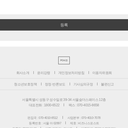
PC버전
회사소개
윤리강령
개인정보처리방침
이용자위원회
청소년보호정책
정정·반론보도
기사심의규정
불편신고
서울특별시 성동구 성수일로 39-34 서울숲더스페이스 12층
대표전화 : 1800-6522
팩스 : 070-4015-8658
편집국 : 070-4010-8512
사업본부 : 070-4010-7078
등록번호 : 서울 아 02897
제호 : 비즈니스포스트