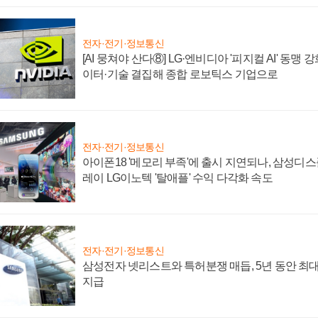
전자·전기·정보통신
[AI 뭉쳐야 산다⑧] LG·엔비디아 '피지컬 AI' 동맹 
이터·기술 결집해 종합 로보틱스 기업으로
전자·전기·정보통신
아이폰18 '메모리 부족'에 출시 지연되나, 삼성디
레이 LG이노텍 '탈애플' 수익 다각화 속도
전자·전기·정보통신
삼성전자 넷리스트와 특허분쟁 매듭, 5년 동안 최대
지급