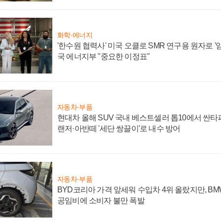
화학·에너지
'한수원 협력사' 미국 오클로 SMR 연구용 원자로 '임
국 에너지부 "중요한 이정표"
자동차·부품
현대차 올해 SUV 국내 베스트셀러 톱10에서 싼타
랜저·아반떼 '세단 쌍끌이'로 내수 방어
자동차·부품
BYD코리아 가격 앞세워 수입차 4위 올랐지만, B
공임비에 소비자 불만 폭발