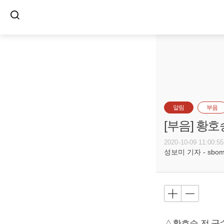
알림
부음
[부음] 황호
2020-10-09 11:00:55
성보미 기자 - sbomi@
△황호승 전 군수