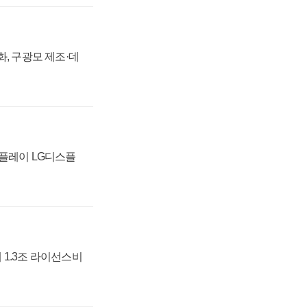
강화, 구광모 제조·데
스플레이 LG디스플
 1.3조 라이선스비