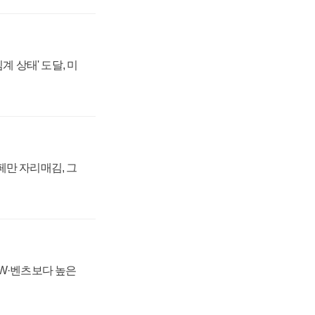
계 상태' 도달, 미
페만 자리매김, 그
MW·벤츠보다 높은