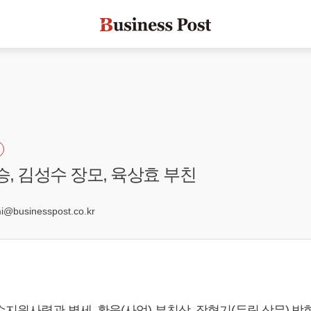
승, 김성수 장모, 육상효 부친
businesspost.co.kr
지원사령관 별세, 황욱(사업) 부친상, 장형기(듀링 상무) 박