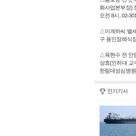
화사업본부장) 장
오전 8시, 02-301
△이계하씨 별세,
구 용인장례식장 1층
△육현수 전 안
상효(인하대 교수
한림대성심병원 장례
인기기사