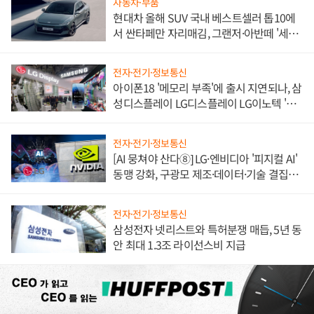
자동차·부품
현대차 올해 SUV 국내 베스트셀러 톱10에
서 싼타페만 자리매김, 그랜저·아반떼 '세단
쌍끌이'로 내수 방어
전자·전기·정보통신
아이폰18 '메모리 부족'에 출시 지연되나, 삼
성디스플레이 LG디스플레이 LG이노텍 '탈
애플' 수익 다각화 속도
전자·전기·정보통신
[AI 뭉쳐야 산다⑧] LG·엔비디아 '피지컬 AI'
동맹 강화, 구광모 제조·데이터·기술 결집
해 종합 로보틱스 기업으로
전자·전기·정보통신
삼성전자 넷리스트와 특허분쟁 매듭, 5년 동
안 최대 1.3조 라이선스비 지급