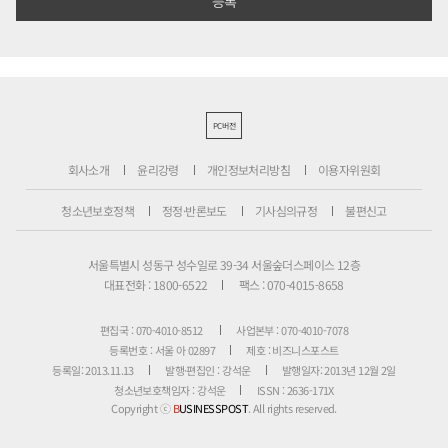
PC버전
회사소개
윤리강령
개인정보처리방침
이용자위원회
청소년보호정책
정정·반론보도
기사심의규정
불편신고
서울특별시 성동구 성수일로 39-34 서울숲더스페이스 12층
대표전화 : 1800-6522
팩스 : 070-4015-8658
편집국 : 070-4010-8512
사업본부 : 070-4010-7078
등록번호 : 서울 아 02897
제호 : 비즈니스포스트
등록일: 2013.11.13
발행·편집인 : 강석운
발행일자: 2013년 12월 2일
청소년보호책임자 : 강석운
ISSN : 2636-171X
Copyright ⓒ
B
USINESSPOST
. All rights reserved.