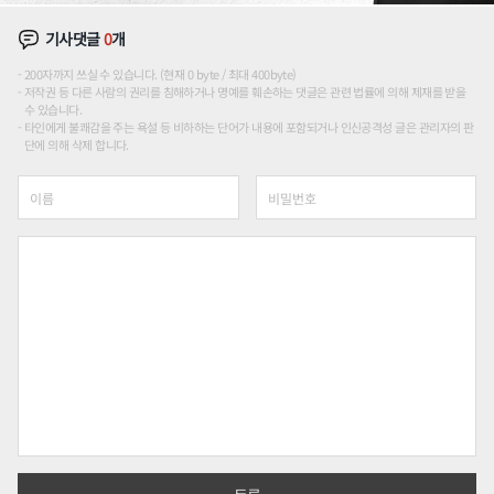
기사댓글
0
개
200자까지 쓰실 수 있습니다. (현재 0 byte / 최대 400byte)
저작권 등 다른 사람의 권리를 침해하거나 명예를 훼손하는 댓글은 관련 법률에 의해 제재를 받을
수 있습니다.
타인에게 불쾌감을 주는 욕설 등 비하하는 단어가 내용에 포함되거나 인신공격성 글은 관리자의 판
단에 의해 삭제 합니다.