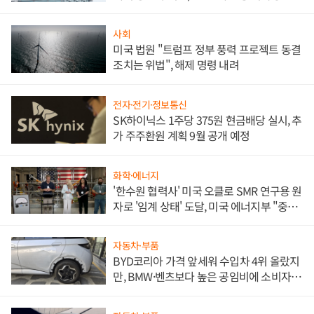
문"
사회
미국 법원 "트럼프 정부 풍력 프로젝트 동결
조치는 위법", 해제 명령 내려
전자·전기·정보통신
SK하이닉스 1주당 375원 현금배당 실시, 추
가 주주환원 계획 9월 공개 예정
화학·에너지
'한수원 협력사' 미국 오클로 SMR 연구용 원
자로 '임계 상태' 도달, 미국 에너지부 "중요
한 이정표"
자동차·부품
BYD코리아 가격 앞세워 수입차 4위 올랐지
만, BMW·벤츠보다 높은 공임비에 소비자
불만 폭발