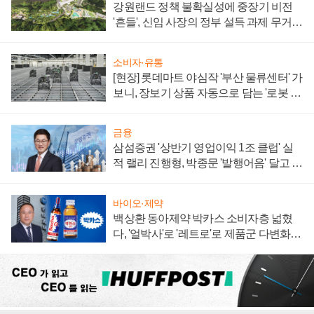
강원랜드 정책 불확실성에 중장기 비전
'흔들', 신임 사장의 정부 설득 과제 무거워
져
소비자·유통
[현장] 롯데마트 야심작 '부산 물류센터' 가
보니, 장보기 상품 자동으로 담는 '로봇 40
0대' 장관
금융
삼섬증권 '상반기 영업이익 1조 클럽' 실
적 랠리 진행형, 박종문 '발행어음' 달고 연
임 향하나
바이오·제약
백상환 동아제약 박카스 소비자층 넓혔
다, '얼박사'로 '레트로'로 제품군 다변화
주효