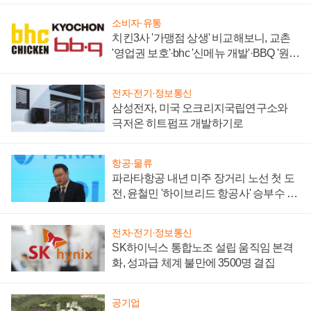
소비자·유통
치킨3사 '가맹점 상생' 비교해보니, 교촌
'영업권 보호'·bhc '신메뉴 개발'·BBQ '원가
부담'
전자·전기·정보통신
삼성전자, 미국 오크리지국립연구소와
극저온 히트펌프 개발하기로
항공·물류
파라타항공 내년 미주 장거리 노선 첫 도
전, 윤철민 '하이브리드 항공사' 승부수 통
할까
전자·전기·정보통신
SK하이닉스 통합노조 설립 움직임 본격
화, 성과급 체계 불만에 3500명 결집
공기업