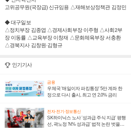
고위공무원(국장급) 신규임용 △재해보상정책관 김정민
◆ 대구일보
△정치부장 김종엽 △경제사회부장 이주형 △사회2부
장 이동률 △교육부장 이창재 △문화체육부장 서충환
△경북지사 김창원·김형규
인기기사
금융
우체국 '매일이자 파킹통장' 5만 계좌 한
정으로 다시 출시, 최고 연 2.0% 금리
전자·전기·정보통신
SK하이닉스 노사 '성과급 주식 지급' 평행
선, 곽노정 'N% 성과급' 법적 논란 벗을지
주목