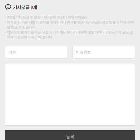
기사댓글
0
개
200자까지 쓰실 수 있습니다. (현재 0 byte / 최대 400byte)
저작권 등 다른 사람의 권리를 침해하거나 명예를 훼손하는 댓글은 관련 법률에 의해 제재
를 받을 수 있습니다.
타인에게 불쾌감을 주는 욕설 등 비하하는 단어가 내용에 포함되거나 인신공격성 글은 관
리자의 판단에 의해 삭제 합니다.