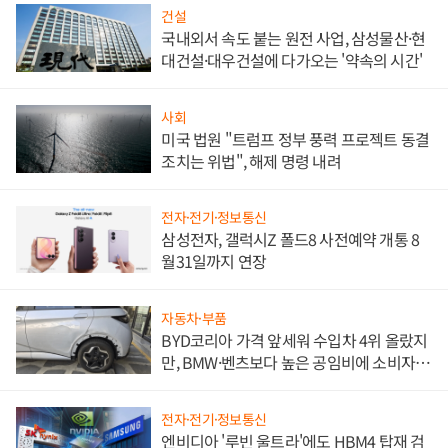
건설
국내외서 속도 붙는 원전 사업, 삼성물산·현
대건설·대우건설에 다가오는 '약속의 시간'
사회
미국 법원 "트럼프 정부 풍력 프로젝트 동결
조치는 위법", 해제 명령 내려
전자·전기·정보통신
삼성전자, 갤럭시Z 폴드8 사전예약 개통 8
월31일까지 연장
자동차·부품
BYD코리아 가격 앞세워 수입차 4위 올랐지
만, BMW·벤츠보다 높은 공임비에 소비자
불만 폭발
전자·전기·정보통신
엔비디아 '루빈 울트라'에도 HBM4 탑재 검