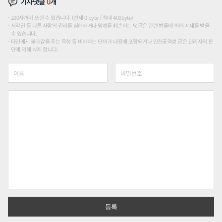
기사댓글
0
개
200자까지 쓰실 수 있습니다. (현재 0 byte / 최대 400byte)
저작권 등 다른 사람의 권리를 침해하거나 명예를 훼손하는 댓글은 관련 법률에 의해 제재를 받을
수 있습니다.
타인에게 불쾌감을 주는 욕설 등 비하하는 단어가 내용에 포함되거나 인신공격성 글은 관리자의 판
단에 의해 삭제 합니다.