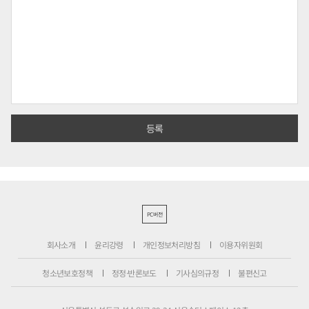
PC버전
회사소개
윤리강령
개인정보처리방침
이용자위원회
청소년보호정책
정정·반론보도
기사심의규정
불편신고