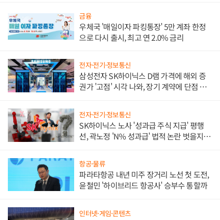
금융
우체국 '매일이자 파킹통장' 5만 계좌 한정
으로 다시 출시, 최고 연 2.0% 금리
전자·전기·정보통신
삼성전자 SK하이닉스 D램 가격에 해외 증
권가 '고점' 시각 나와, 장기 계약에 단점 부
각
전자·전기·정보통신
SK하이닉스 노사 '성과급 주식 지급' 평행
선, 곽노정 'N% 성과급' 법적 논란 벗을지 주
목
항공·물류
파라타항공 내년 미주 장거리 노선 첫 도전,
윤철민 '하이브리드 항공사' 승부수 통할까
인터넷·게임·콘텐츠