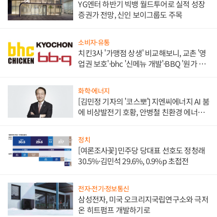
YG엔터 하반기 빅뱅 월드투어로 실적 성장
증권가 전망, 신인 보이그룹도 주목
소비자·유통
치킨3사 '가맹점 상생' 비교해보니, 교촌 '영
업권 보호'·bhc '신메뉴 개발'·BBQ '원가 부
담'
화학·에너지
[김민정 기자의 '코스뽀'] 지엔씨에너지 AI 붐
에 비상발전기 호황, 안병철 친환경 에너지
발전전문기업 향한다
정치
[여론조사꽃] 민주당 당대표 선호도 정청래
30.5%·김민석 29.6%, 0.9%p 초접전
전자·전기·정보통신
삼성전자, 미국 오크리지국립연구소와 극저
온 히트펌프 개발하기로