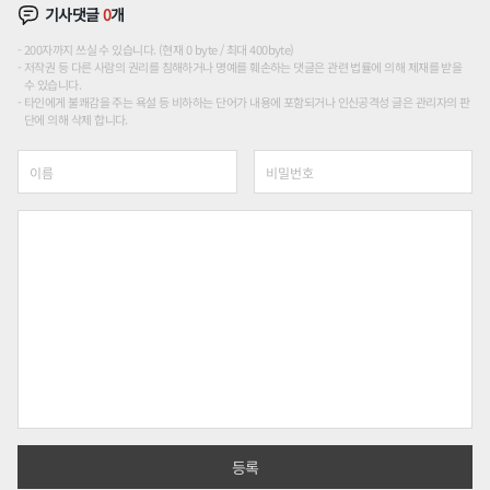
기사댓글
0
개
200자까지 쓰실 수 있습니다. (현재 0 byte / 최대 400byte)
저작권 등 다른 사람의 권리를 침해하거나 명예를 훼손하는 댓글은 관련 법률에 의해 제재를 받을
수 있습니다.
타인에게 불쾌감을 주는 욕설 등 비하하는 단어가 내용에 포함되거나 인신공격성 글은 관리자의 판
단에 의해 삭제 합니다.