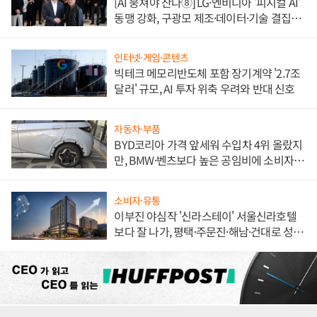
[AI 뭉쳐야 산다⑧] LG·엔비디아 '피지컬 AI'
동맹 강화, 구광모 제조·데이터·기술 결집
해 종합 로보틱스 기업으로
인터넷·게임·콘텐츠
빅테크 메모리반도체 포함 장기계약 '2.7조
달러' 규모, AI 투자 위축 우려와 반대 신호
자동차·부품
BYD코리아 가격 앞세워 수입차 4위 올랐지
만, BMW·벤츠보다 높은 공임비에 소비자
불만 폭발
소비자·유통
이부진 야심작 '신라스테이' 서울신라호텔
보다 잘 나가, 평택·주문진·해남·건대로 성
장판 더 넓힌다