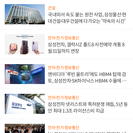
건설
국내외서 속도 붙는 원전 사업, 삼성물산·현
대건설·대우건설에 다가오는 '약속의 시간'
전자·전기·정보통신
삼성전자, 갤럭시Z 폴드8 사전예약 개통 8
월31일까지 연장
전자·전기·정보통신
엔비디아 '루빈 울트라'에도 HBM4 탑재 검
토, 삼성전자·SK하이닉스 HBM4 수율에 주
도권 갈린다
전자·전기·정보통신
삼성전자 넷리스트와 특허분쟁 매듭, 5년 동
안 최대 1.3조 라이선스비 지급
전자·전기·정보통신