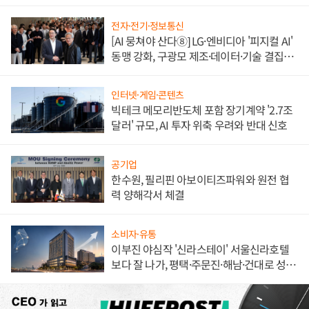
전자·전기·정보통신
[AI 뭉쳐야 산다⑧] LG·엔비디아 '피지컬 AI'
동맹 강화, 구광모 제조·데이터·기술 결집
해 종합 로보틱스 기업으로
인터넷·게임·콘텐츠
빅테크 메모리반도체 포함 장기계약 '2.7조
달러' 규모, AI 투자 위축 우려와 반대 신호
공기업
한수원, 필리핀 아보이티즈파워와 원전 협
력 양해각서 체결
소비자·유통
이부진 야심작 '신라스테이' 서울신라호텔
보다 잘 나가, 평택·주문진·해남·건대로 성
장판 더 넓힌다