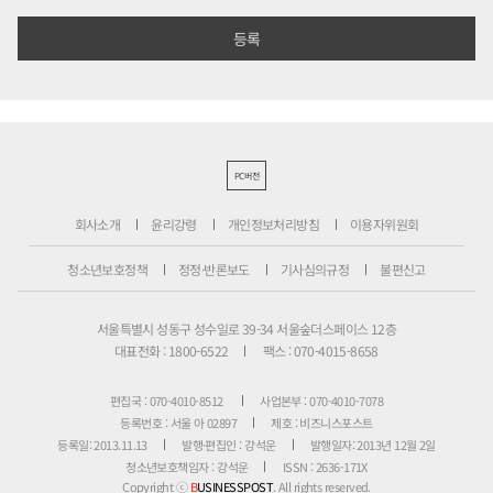
PC버전
회사소개
윤리강령
개인정보처리방침
이용자위원회
청소년보호정책
정정·반론보도
기사심의규정
불편신고
서울특별시 성동구 성수일로 39-34 서울숲더스페이스 12층
대표전화 : 1800-6522
팩스 : 070-4015-8658
편집국 : 070-4010-8512
사업본부 : 070-4010-7078
등록번호 : 서울 아 02897
제호 : 비즈니스포스트
등록일: 2013.11.13
발행·편집인 : 강석운
발행일자: 2013년 12월 2일
청소년보호책임자 : 강석운
ISSN : 2636-171X
Copyright ⓒ
B
USINESSPOST
. All rights reserved.