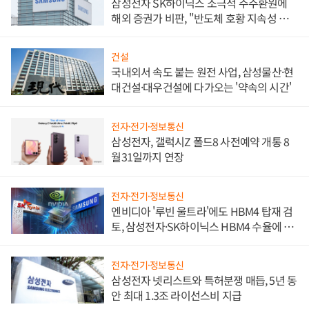
삼성전자 SK하이닉스 소극적 주주환원에
해외 증권가 비판, "반도체 호황 지속성 의
문"
건설
국내외서 속도 붙는 원전 사업, 삼성물산·현
대건설·대우건설에 다가오는 '약속의 시간'
전자·전기·정보통신
삼성전자, 갤럭시Z 폴드8 사전예약 개통 8
월31일까지 연장
전자·전기·정보통신
엔비디아 '루빈 울트라'에도 HBM4 탑재 검
토, 삼성전자·SK하이닉스 HBM4 수율에 주
도권 갈린다
전자·전기·정보통신
삼성전자 넷리스트와 특허분쟁 매듭, 5년 동
안 최대 1.3조 라이선스비 지급